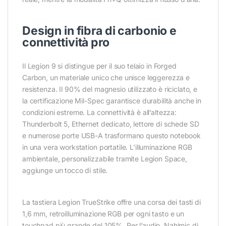
Design in fibra di carbonio e
connettività pro
Il Legion 9 si distingue per il suo telaio in Forged
Carbon, un materiale unico che unisce leggerezza e
resistenza. Il 90% del magnesio utilizzato è riciclato, e
la certificazione Mil-Spec garantisce durabilità anche in
condizioni estreme. La connettività è all’altezza:
Thunderbolt 5, Ethernet dedicato, lettore di schede SD
e numerose porte USB-A trasformano questo notebook
in una vera workstation portatile. L’illuminazione RGB
ambientale, personalizzabile tramite Legion Space,
aggiunge un tocco di stile.
La tastiera Legion TrueStrike offre una corsa dei tasti di
1,6 mm, retroilluminazione RGB per ogni tasto e un
Conferma
Conferma
touchpad più grande del 105%. Per l’audio, Nahimic di