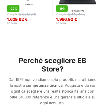
-
22%
-
19%
2.091,48
€
2.448,47
€
Consigliato:
Consigliato:
1.629,92
€
1.986,90
€
IVA inclusa
IVA inclusa
Perché scegliere EB
Store?
Dal 1976 non vendiamo solo prodotti, ma offriamo
la nostra
competenza tecnica
. Acquistare da noi
significa scegliere una realtà storica italiana con
oltre 50.000 referenze e una garanzia ufficiale su
ogni acquisto.