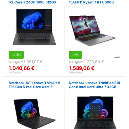
IRL Core 7 240H 16GB 512GB
15AHP11 Ryzen 7 RTX 5060
16GB 1TB
-
23%
-
9%
1.351,07
€
1.736,69
€
Consigliato:
Consigliato:
1.040,66
€
1.589,06
€
IVA inclusa
IVA inclusa
Notebook 16″ Lenovo ThinkPad
Notebook Lenovo ThinkPad E14
T16 Gen 5 Intel Core Ultra 5
Gen 8 Intel Core Ultra 7 32GB
16GB 512GB
1TB 14″