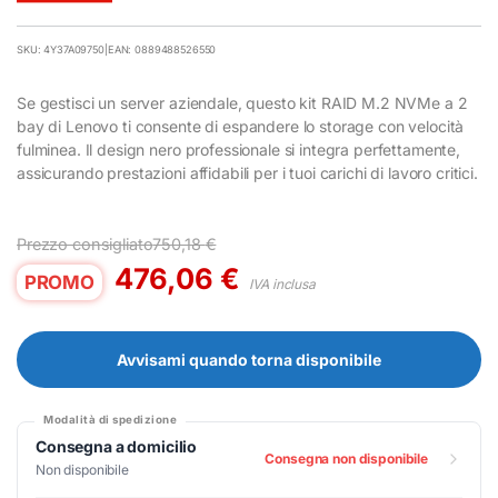
SKU: 4Y37A09750
|
EAN: 0889488526550
Se gestisci un server aziendale, questo kit RAID M.2 NVMe a 2
bay di Lenovo ti consente di espandere lo storage con velocità
fulminea. Il design nero professionale si integra perfettamente,
assicurando prestazioni affidabili per i tuoi carichi di lavoro critici.
Prezzo consigliato
750,18
€
476,06
€
PROMO
IVA inclusa
Avvisami quando torna disponibile
Modalità di spedizione
Consegna a domicilio
Consegna non disponibile
Non disponibile