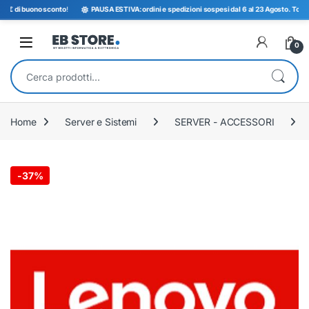
5€ di buono sconto
!
PAUSA ESTIVA: ordini e spedizioni sospesi dal 6 al 23 Agosto. Torniamo
Open
0
Cerca:
Home
Server e Sistemi
SERVER - ACCESSORI
-
37%