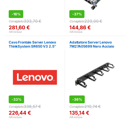
-
16%
-
37%
333,70
€
229,00
€
Consigliato:
Consigliato:
281,60
€
144,86
€
IVA inclusa
IVA inclusa
Cavo Frontale Server Lenovo
Adattatore Server Lenovo
ThinkSystem SR650 V3 2.5″
7M27A05699 Nero Acciaio
Kit SAS/SATA
-
33%
-
36%
336,57
€
210,74
€
Consigliato:
Consigliato:
226,44
€
135,14
€
IVA inclusa
IVA inclusa