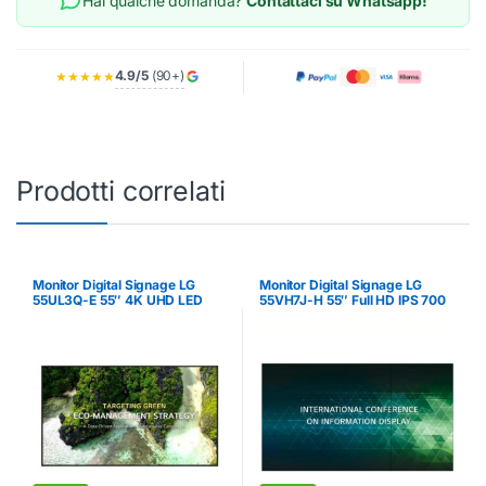
Hai qualche domanda?
Contattaci su Whatsapp!
4.9/5
(90+)
★★★★★
Prodotti correlati
Monitor Digital Signage LG
Monitor Digital Signage LG
55UL3Q-E 55″ 4K UHD LED
55VH7J-H 55″ Full HD IPS 700
cd/m²