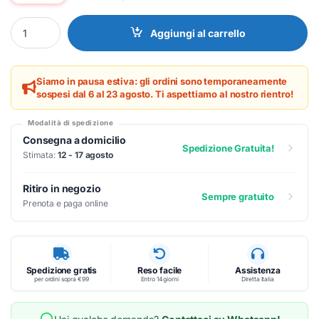
LG 55UH7Q-E - Monitor Digital Signage quantity
Aggiungi al carrello
Siamo in pausa estiva: gli ordini sono temporaneamente
sospesi dal 6 al 23 agosto. Ti aspettiamo al nostro rientro!
Modalità di spedizione
Consegna a domicilio
Spedizione Gratuita!
Stimata:
12 - 17 agosto
Ritiro in negozio
Sempre gratuito
Prenota e paga online
Spedizione gratis
Reso facile
Assistenza
per ordini sopra €99
Entro 14 giorni
Diretta Italia