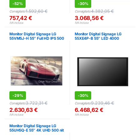
-
52%
-
30%
1.592,60
€
4.382,05
€
Consigliato:
Consigliato:
757,42
€
3.068,56
€
IVA inclusa
IVA inclusa
Monitor Digital Signage LG
Monitor Digital Signage LG
55VM5J-H 55″ Full HD IPS 500
55XE4P-B 55″ LED 4000
nit
cd/m²
-
29%
-
30%
3.722,31
€
9.239,46
€
Consigliato:
Consigliato:
2.630,63
€
6.468,62
€
IVA inclusa
IVA inclusa
Monitor Digital Signage LG
55UH5Q-E 55″ 4K UHD 500 nit