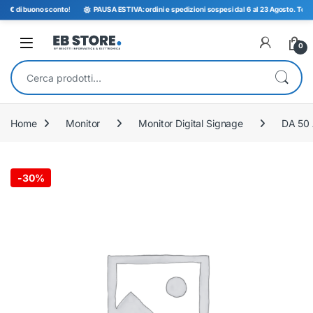
€ di buono sconto
!
PAUSA ESTIVA: ordini e spedizioni sospesi dal 6 al 23 Agosto. Torniamo
Open
0
Cerca:
Home
Monitor
Monitor Digital Signage
DA 50 
-
30%