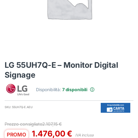
LG 55UH7Q-E – Monitor Digital
Signage
Disponibilità:
7 disponibili
ⓘ
SKU: 55UH7Q-E.AEU
Prezzo consigliato
2.107,15
€
1.476,00
€
PROMO
IVA inclusa