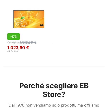
-
47%
1.913,39
€
Consigliato:
1.023,60
€
IVA inclusa
Perché scegliere EB
Store?
Dal 1976 non vendiamo solo prodotti, ma offriamo