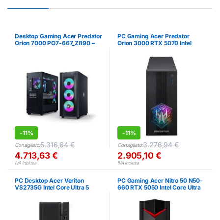
Desktop Gaming Acer Predator
PC Gaming Acer Predator
Orion 7000 PO7-667_Z890 –
Orion 3000 RTX 5070 Intel
RTX 5080, Core Ultra 9, 32GB
Core Ultra 7 32GB SSD 2TB
RAM
-
11%
-
11%
5.316,64
€
3.276,94
€
Consigliato:
Consigliato:
4.713,63
€
2.905,10
€
IVA inclusa
IVA inclusa
PC Desktop Acer Veriton
PC Gaming Acer Nitro 50 N50-
VS2735G Intel Core Ultra 5
660 RTX 5050 Intel Core Ultra
16GB RAM 512GB SSD
5 16GB SSD 1TB