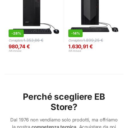
-
28%
-
14%
1.353,86
€
1.899,25
€
Consigliato:
Consigliato:
980,74
€
1.630,91
€
IVA inclusa
IVA inclusa
Perché scegliere EB
Store?
Dal 1976 non vendiamo solo prodotti, ma offriamo
la nostra
competenza tecnica
. Acquistare da noi