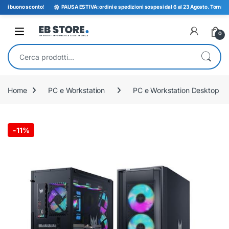
 buono sconto
!
PAUSA ESTIVA: ordini e spedizioni sospesi dal 6 al 23 Agosto. Torniamo ope
Open
0
Cerca:
Home
PC e Workstation
PC e Workstation Desktop
-
11%