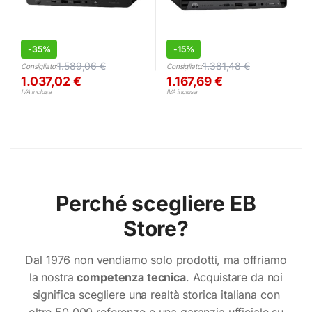
-
35%
-
15%
1.589,06
€
1.381,48
€
Consigliato:
Consigliato:
1.037,02
€
1.167,69
€
IVA inclusa
IVA inclusa
Perché scegliere EB
Store?
Dal 1976 non vendiamo solo prodotti, ma offriamo
la nostra
competenza tecnica
. Acquistare da noi
significa scegliere una realtà storica italiana con