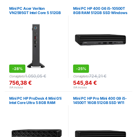
Mini PC Acer Veriton
Mini PC HP 400 G6 i5-10500T
VN2595GT Intel Core 5 512GB
8GB RAM 512GB SSD Windows
SSD 8GB RAM
11 Pro
-
28%
-
25%
1.050,05
€
724,21
€
Consigliato:
Consigliato:
756,38
€
545,84
€
IVA inclusa
IVA inclusa
Mini PC HP ProDesk 4 Mini G1i
Mini PC HP Pro Mini 400 G9 i5-
Intel Core Ultra 5 8GB RAM
14500T 16GB 512GB SSD W11
512GB SSD
Pro