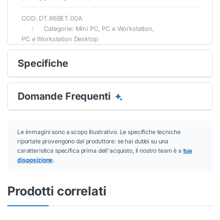
COD:
DT.R6BET.00A
Categorie:
Mini PC
,
PC e Workstation
,
PC e Workstation Desktop
Specifiche
Domande Frequenti
Conferma
Conferma
Le immagini sono a scopo illustrativo. Le specifiche tecniche
riportate provengono dal produttore: se hai dubbi su una
caratteristica specifica prima dell'acquisto, il nostro team è a
tua
disposizione
.
Prodotti correlati