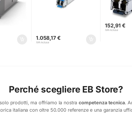
152,91
€
IVA inclusa
1.058,17
€
IVA inclusa
Perché scegliere EB Store?
Conferma
Conferma
olo prodotti, ma offriamo la nostra
competenza tecnica
. A
torica italiana con oltre 50.000 referenze e una garanzia uffi