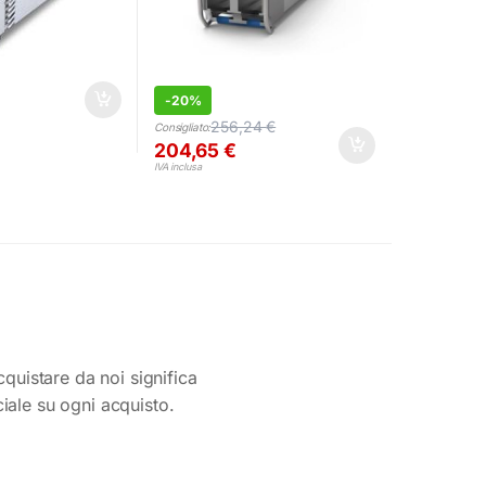
-
20%
256,24
€
Consigliato:
204,65
€
IVA inclusa
cquistare da noi significa
ciale su ogni acquisto.