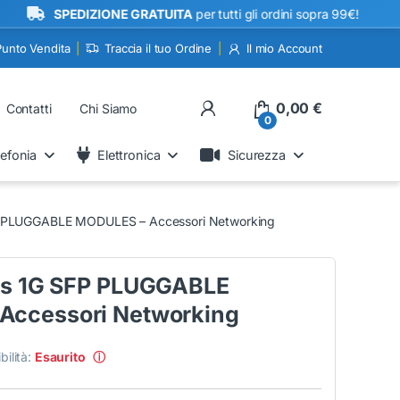
•
SPEDIZIONE GRATUITA
per tutti gli ordini sopra 99€!
Punto Vendita
Traccia il tuo Ordine
Il mio Account
My Account
0,00
€
Contatti
Chi Siamo
0
lefonia
Elettronica
Sicurezza
SFP PLUGGABLE MODULES – Accessori Networking
sis 1G SFP PLUGGABLE
Accessori Networking
bilità:
Esaurito
ⓘ