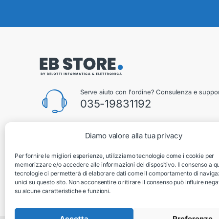
Serve aiuto con l'ordine? Consulenza e suppor
035-19831192
Diamo valore alla tua privacy
Belotti Informatica & Elettronica
Per fornire le migliori esperienze, utilizziamo tecnologie come i cookie per
Via Silvio Pellico 2B, Villongo, 24060, Bergamo, Italia
memorizzare e/o accedere alle informazioni del dispositivo. Il consenso a q
tecnologie ci permetterà di elaborare dati come il comportamento di naviga
unici su questo sito. Non acconsentire o ritirare il consenso può influire ne
su alcune caratteristiche e funzioni.
Accetta
Preferenze