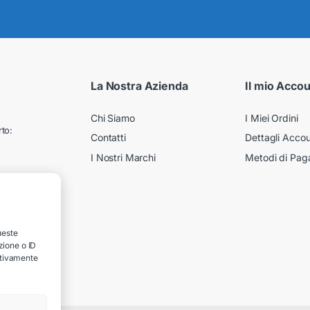
La Nostra Azienda
Il mio Acco
Chi Siamo
I Miei Ordini
to:
Contatti
Dettagli Acco
I Nostri Marchi
Metodi di Pa
ueste
zione o ID
gativamente