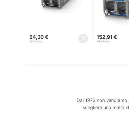
54,30
€
152,91
€
IVA inclusa
IVA inclusa
Dal 1976 non vendiamo s
scegliere una realtà s