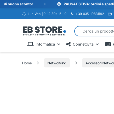
•
buono sconto
!
PAUSA ESTIVA: ordini e spedizioni s
Lun-Ven | 9-12.30 : 15-19
+39 035-19831192
Search for:
Informatica
Connettività
Home
Networking
Accessori Netwo