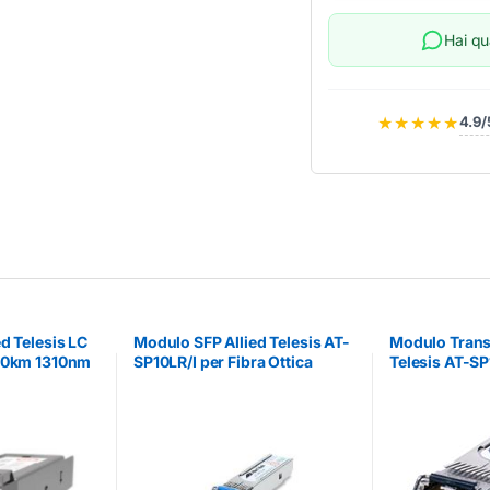
Hai q
★★★★★
4.9/
d Telesis LC
Modulo SFP Allied Telesis AT-
Modulo Transc
 10km 1310nm
SP10LR/I per Fibra Ottica
Telesis AT-S
SR Fibra Ottic