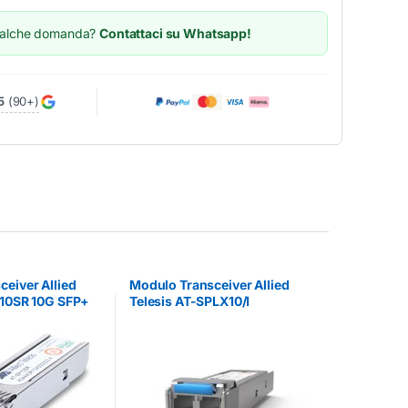
ualche domanda?
Contattaci su Whatsapp!
5
(90+)
eiver Allied
Modulo Transceiver Allied
P10SR 10G SFP+
Telesis AT-SPLX10/I
a
1000BASE-LX SFP