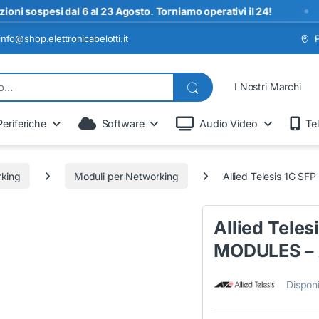
•
ospesi dal 6 al 23 Agosto. Torniamo operativi il 24!
info@shop.elettronicabelotti.it
I Nostri Marchi
Periferiche
Software
Audio Video
Te
rking
Moduli per Networking
Allied Telesis 1G 
Allied Tele
MODULES – 
Disponi