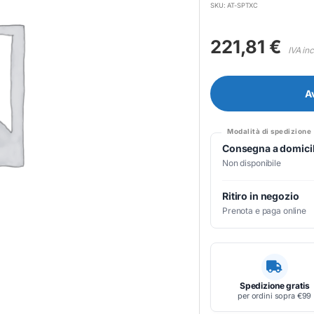
SKU: AT-SPTXC
221,81
€
IVA in
A
Modalità di spedizione
Consegna a domicil
Non disponibile
Ritiro in negozio
Prenota e paga online
Spedizione gratis
per ordini sopra €99