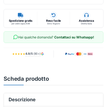
Spedizione gratis
Reso facile
Assistenza
per ordini sopra €99
Entro 14 giorni
Diretta Italia
Hai qualche domanda?
Contattaci su Whatsapp!
4.9/5
(90+)
★★★★★
Scheda prodotto
Descrizione