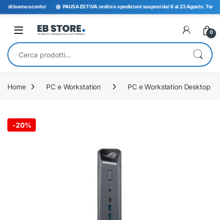
 di buono sconto
!
PAUSA ESTIVA: ordini e spedizioni sospesi dal 6 al 23 Agosto. Torniamo 
Open
0
Cerca:
Home
PC e Workstation
PC e Workstation Desktop
-
20%