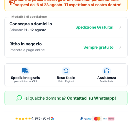
sospesi dal 6 al 23 agosto. Ti aspettiamo al nostro rientro!
Modalità di spedizione
Consegna a domicilio
Spedizione Gratuita!
Stimata:
11 - 12 agosto
Ritiro in negozio
Sempre gratuito
Prenota e paga online
Spedizione gratis
Reso facile
Assistenza
per ordini sopra €99
Entro 14 giorni
Diretta Italia
Hai qualche domanda?
Contattaci su Whatsapp!
4.9/5
(90+)
★★★★★