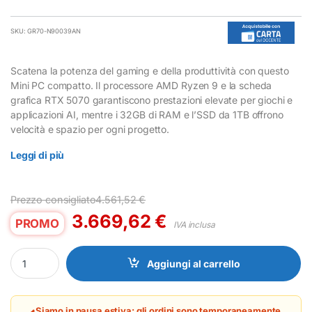
SKU: GR70-N90039AN
Scatena la potenza del gaming e della produttività con questo
Mini PC compatto. Il processore AMD Ryzen 9 e la scheda
grafica RTX 5070 garantiscono prestazioni elevate per giochi e
applicazioni AI, mentre i 32GB di RAM e l’SSD da 1TB offrono
velocità e spazio per ogni progetto.
Leggi di più
Prezzo consigliato
4.561,52
€
3.669,62
€
PROMO
IVA inclusa
Mini PC Gaming Asus ROG GR70 Ryzen 9 RTX 5070 32GB 1TB SSD
Aggiungi al carrello
Siamo in pausa estiva: gli ordini sono temporaneamente