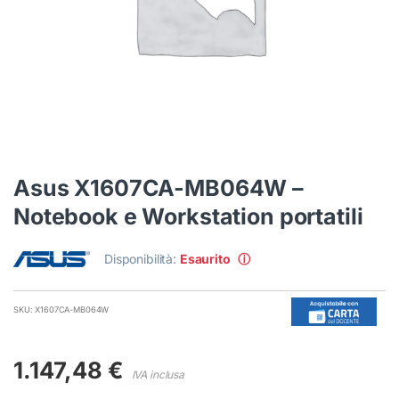
Asus X1607CA-MB064W –
Notebook e Workstation portatili
Disponibilità:
Esaurito
ⓘ
SKU: X1607CA-MB064W
1.147,48
€
IVA inclusa