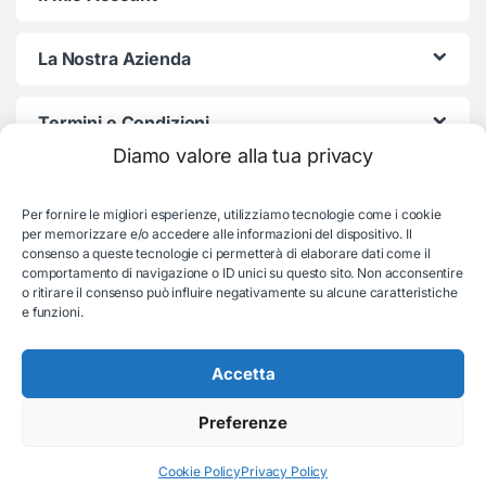
La Nostra Azienda
Termini e Condizioni
Diamo valore alla tua privacy
Per fornire le migliori esperienze, utilizziamo tecnologie come i cookie
per memorizzare e/o accedere alle informazioni del dispositivo. Il
consenso a queste tecnologie ci permetterà di elaborare dati come il
comportamento di navigazione o ID unici su questo sito. Non acconsentire
o ritirare il consenso può influire negativamente su alcune caratteristiche
e funzioni.
Serve aiuto con l'ordine?
Consulenza e supporto:
035-19831192
Accetta
Preferenze
© EB Store By Belotti Informatica & Elettronica
Via S. Pellico 2B, Villongo (BG) - P.IVA: 04653840167
REA BG 479015 - All rights reserved
Cookie Policy
Privacy Policy