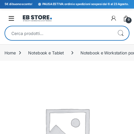
i
5€ di buono sconto
!
PAUSA ESTIVA: ordini e spedizioni sospesi dal 6 al 23 Agosto. Tornia
Open
0
Cerca:
Home
Notebook e Tablet
Notebook e Workstation port