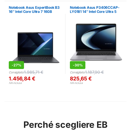
Notebook Asus ExpertBook B3
Notebook Asus P3406CCAP-
16″ Intel Core Ultra 7 16GB
LY0181 14″ Intel Core Ultra 5
512GB
8GB 512GB
-
27%
-
30%
1.985,71
€
1.187,90
€
Consigliato:
Consigliato:
1.456,84
€
825,65
€
IVA inclusa
IVA inclusa
Perché scegliere EB