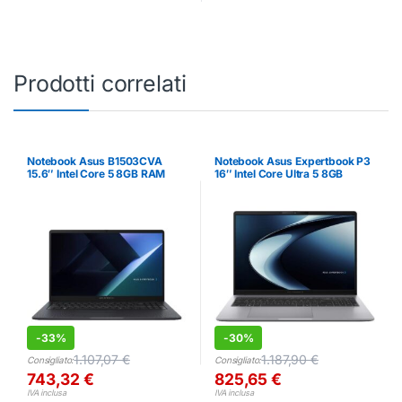
Prodotti correlati
Notebook Asus B1503CVA
Notebook Asus Expertbook P3
15.6″ Intel Core 5 8GB RAM
16″ Intel Core Ultra 5 8GB
512GB SSD
512GB
-
33%
-
30%
1.107,07
€
1.187,90
€
Consigliato:
Consigliato:
743,32
€
825,65
€
IVA inclusa
IVA inclusa