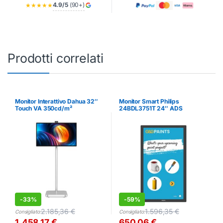
4.9/5
(90+)
★★★★★
Prodotti correlati
Monitor Interattivo Dahua 32″
Monitor Smart Philips
Touch VA 350cd/m²
24BDL3751T 24″ ADS
Interattivo
-
33%
-
59%
2.185,36
€
1.596,35
€
Consigliato:
Consigliato:
1.458,17
€
650,06
€