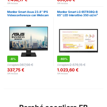
IVA inclusa
IVA inclusa
Monitor Smart Asus 23.8″ IPS
Monitor Smart LG 65TR3BQ-B
Videoconferenze con Webcam
65″ LED Interattivo 350 cd/m²
Integrata
-
8%
-
60%
367,56
€
2.576,15
€
Consigliato:
Consigliato:
337,75
€
1.023,60
€
IVA inclusa
IVA inclusa