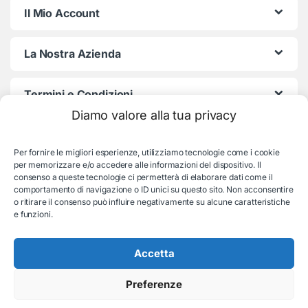
Il Mio Account
La Nostra Azienda
Termini e Condizioni
Diamo valore alla tua privacy
Per fornire le migliori esperienze, utilizziamo tecnologie come i cookie
per memorizzare e/o accedere alle informazioni del dispositivo. Il
consenso a queste tecnologie ci permetterà di elaborare dati come il
comportamento di navigazione o ID unici su questo sito. Non acconsentire
o ritirare il consenso può influire negativamente su alcune caratteristiche
e funzioni.
Serve aiuto con l'ordine?
Consulenza e supporto:
035-19831192
Accetta
Preferenze
© EB Store By Belotti Informatica & Elettronica
Via S. Pellico 2B, Villongo (BG) - P.IVA: 04653840167