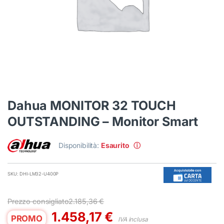
Dahua MONITOR 32 TOUCH
OUTSTANDING – Monitor Smart
Disponibilità:
Esaurito
ⓘ
SKU: DHI-LM32-U400P
Prezzo consigliato
2.185,36
€
1.458,17
€
PROMO
IVA inclusa