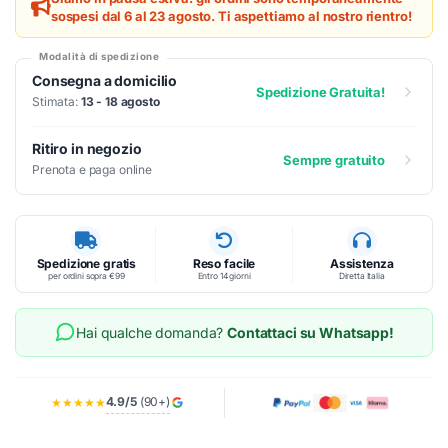
sospesi dal 6 al 23 agosto. Ti aspettiamo al nostro rientro!
Modalità di spedizione
Consegna a domicilio
Spedizione Gratuita!
Stimata:
13 - 18 agosto
Ritiro in negozio
Sempre gratuito
Prenota e paga online
Spedizione gratis
Reso facile
Assistenza
per ordini sopra €99
Entro 14 giorni
Diretta Italia
Hai qualche domanda?
Contattaci su Whatsapp!
4.9/5
(90+)
★★★★★