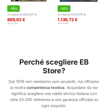
-
70%
-
32%
2.887,47
€
1.677,70
€
Consigliato:
Consigliato:
869,93
€
1.139,73
€
IVA inclusa
IVA inclusa
Perché scegliere EB
Store?
Dal 1976 non vendiamo solo prodotti, ma offriamo
la nostra
competenza tecnica
. Acquistare da noi
significa scegliere una realtà storica italiana con
oltre 50.000 referenze e una garanzia ufficiale su
ogni acquisto.