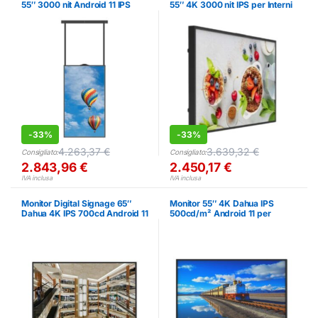
55″ 3000 nit Android 11 IPS
55″ 4K 3000 nit IPS per Interni
24/7
-
33%
-
33%
4.263,37
€
3.639,32
€
Consigliato:
Consigliato:
2.843,96
€
2.450,17
€
IVA inclusa
IVA inclusa
Monitor Digital Signage 65″
Monitor 55″ 4K Dahua IPS
Dahua 4K IPS 700cd Android 11
500cd/m² Android 11 per
Digital Signage