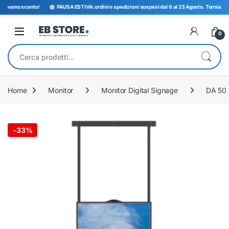
uono sconto
!
PAUSA ESTIVA: ordini e spedizioni sospesi dal 6 al 23 Agosto. Torniamo opera
Open
0
Cerca:
Home
Monitor
Monitor Digital Signage
DA 50 
-
33%