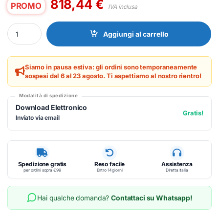
818,44
€
PROMO
IVA inclusa
Epson 6 ANNI COVERPLUS EM-C81XXR XRICAMBI - ESTENSIONE
Aggiungi al carrello
Siamo in pausa estiva: gli ordini sono temporaneamente
sospesi dal 6 al 23 agosto. Ti aspettiamo al nostro rientro!
Modalità di spedizione
Download Elettronico
Gratis!
Inviato via email
Spedizione gratis
Reso facile
Assistenza
per ordini sopra €99
Entro 14 giorni
Diretta Italia
Hai qualche domanda?
Contattaci su Whatsapp!