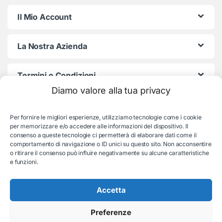
Il Mio Account
La Nostra Azienda
Termini e Condizioni
Diamo valore alla tua privacy
Per fornire le migliori esperienze, utilizziamo tecnologie come i cookie
per memorizzare e/o accedere alle informazioni del dispositivo. Il
consenso a queste tecnologie ci permetterà di elaborare dati come il
comportamento di navigazione o ID unici su questo sito. Non acconsentire
o ritirare il consenso può influire negativamente su alcune caratteristiche
e funzioni.
Serve aiuto con l'ordine?
Consulenza e supporto:
035-19831192
Accetta
Preferenze
© EB Store By Belotti Informatica & Elettronica
Via S. Pellico 2B, Villongo (BG) - P.IVA: 04653840167