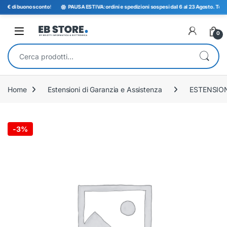
5€ di buono sconto
!
PAUSA ESTIVA: ordini e spedizioni sospesi dal 6 al 23 Agosto. Torniam
Open
0
Cerca:
Home
Estensioni di Garanzia e Assistenza
ESTENSIO
-
3%