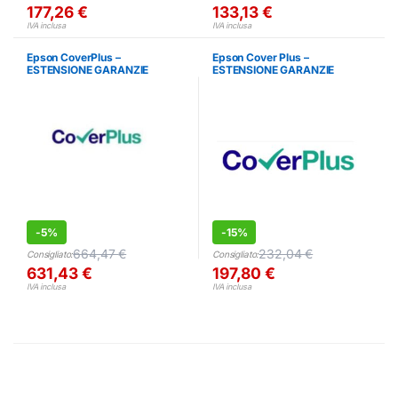
177,26
€
133,13
€
IVA inclusa
IVA inclusa
Epson CoverPlus –
Epson Cover Plus –
ESTENSIONE GARANZIE
ESTENSIONE GARANZIE
-
5%
-
15%
664,47
€
232,04
€
Consigliato:
Consigliato:
631,43
€
197,80
€
IVA inclusa
IVA inclusa