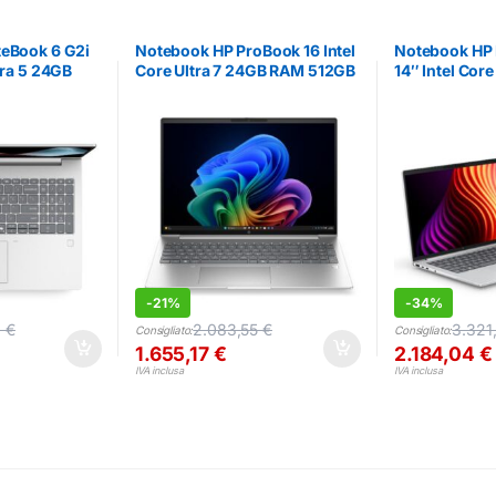
teBook 6 G2i
Notebook HP ProBook 16 Intel
Notebook HP 
tra 5 24GB
Core Ultra 7 24GB RAM 512GB
14″ Intel Core
SSD
-
21%
-
34%
6
€
2.083,55
€
3.321
Consigliato:
Consigliato:
1.655,17
€
2.184,04
€
IVA inclusa
IVA inclusa