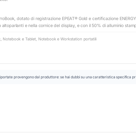
P ProBook, dotato di registrazione EPEAT® Gold e certificazione ENERG
ltoparlanti e nella cornice del display, e con il 50% di alluminio stamp
k
,
Notebook e Tablet
,
Notebook e Workstation portatili
iportate provengono dal produttore: se hai dubbi su una caratteristica specifica pr
Conferma
Conferma