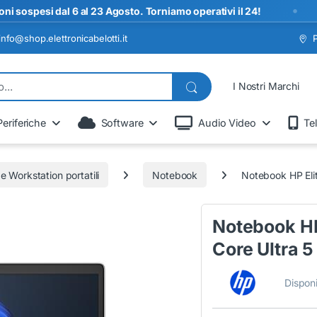
•
si dal 6 al 23 Agosto. Torniamo operativi il 24!
info@shop.elettronicabelotti.it
I Nostri Marchi
Periferiche
Software
Audio Video
Te
 Workstation portatili
Notebook
Notebook HP Elit
Notebook HP 
Core Ultra 
Disponi