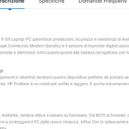
escrizione
Specifiche
Domande Frequenti
G1i Laptop PC garantisce prestazioni, sicurezza e resistenza di livello
ogia Connected Modern Standby e il sensore di impronte digitali opziona
oda e silenziosa: tutto questo grazie alla tastiera riprogettata con t
gi
omponenti in alluminio rendono questo dispositivo perfetto da portare
iente. HP ProBook è un notebook sottile e leggero. È anche estremamente
 resiliente, sempre attiva e basata su hardware. Dal BIOS al browser, d
arvi a proteggere il PC dalle nuove minacce. Infine Con la videocamer
tita.