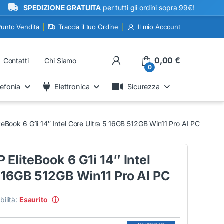
•
SPEDIZIONE GRATUITA
per tutti gli ordini sopra 99€!
Punto Vendita
Traccia il tuo Ordine
Il mio Account
My Account
0,00
€
Contatti
Chi Siamo
0
lefonia
Elettronica
Sicurezza
eBook 6 G1i 14″ Intel Core Ultra 5 16GB 512GB Win11 Pro AI PC
EliteBook 6 G1i 14″ Intel
5 16GB 512GB Win11 Pro AI PC
bilità:
Esaurito
ⓘ