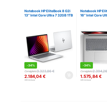
Notebook HP EliteBook 8 G2i
Notebook HP Eli
13″ Intel Core Ultra 7 32GB 1TB
16″ Intel Core Ul
RAM 512GB
-
34%
-
34%
3.323,86
€
2.394,2
Consigliato:
Consigliato:
2.184,04
€
1.575,84
€
IVA inclusa
IVA inclusa