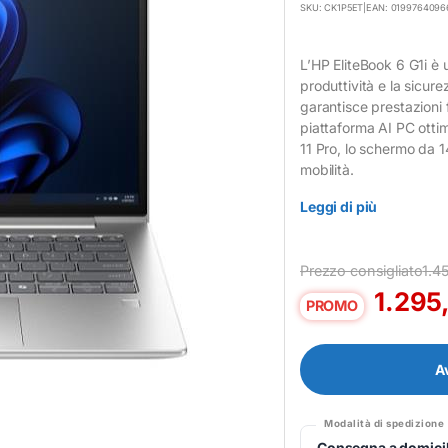
SKU: CK1P5ET
|
EAN: 0199764096
L’HP EliteBook 6 G1i è
produttività e la sicur
garantisce prestazioni f
piattaforma AI PC ottim
11 Pro, lo schermo da 1
mobilità.
Leggi di più
Prezzo consigliato
1.4
1.295
PROMO
A
Modalità di spedizione
Consegna a domicil