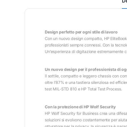
D
Design perfetto per ogni stile di lavoro
Con un nuovo design compatto, HP EliteBook 6 
professionisti sempre connessi. Con la tecnol
Un’esperienza di digitazione estremamente com
Un nuovo design per il professionista di og
Il sottile, compatto e leggero chassis con c
oltre l’87% e una tastiera silenziosa ed effic
test MIL-STD 810 e HP Total Test Process.
Con la protezione di HP Wolf Security
HP Wolf Security for Business crea una difesa
soluzioni si evolvono costantemente per aiut
otturatore per la privacy, la sicurezza è garan