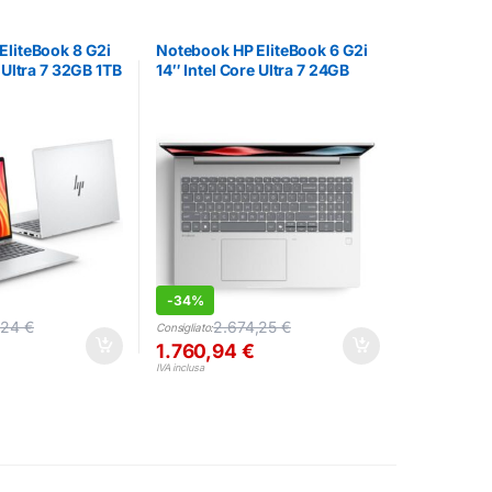
EliteBook 8 G2i
Notebook HP EliteBook 6 G2i
 Ultra 7 32GB 1TB
14″ Intel Core Ultra 7 24GB
512GB Win11 Pro
-
34%
,24
€
2.674,25
€
Consigliato:
1.760,94
€
IVA inclusa