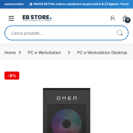
buono sconto
!
PAUSA ESTIVA: ordini e spedizioni sospesi dal 6 al 23 Agosto. Torniamo opera
Open
0
Cerca:
Home
PC e Workstation
PC e Workstation Desktop
-
9%