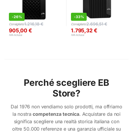
-
26%
-
33%
1.216,18
€
2.696,51
€
Consigliato:
Consigliato:
905,00
€
1.795,32
€
IVA inclusa
IVA inclusa
Perché scegliere EB
Store?
Dal 1976 non vendiamo solo prodotti, ma offriamo
la nostra
competenza tecnica
. Acquistare da noi
significa scegliere una realtà storica italiana con
oltre 50.000 referenze e una garanzia ufficiale su