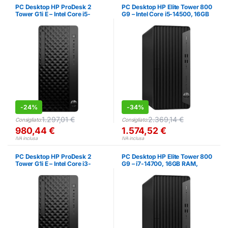
PC Desktop HP ProDesk 2
PC Desktop HP Elite Tower 800
Tower G1i E – Intel Core i5-
G9 – Intel Core i5-14500, 16GB
14400, 8GB RAM, 512GB SSD
RAM, SSD 512GB
-
24%
-
34%
1.297,01
€
2.369,14
€
Consigliato:
Consigliato:
980,44
€
1.574,52
€
IVA inclusa
IVA inclusa
PC Desktop HP ProDesk 2
PC Desktop HP Elite Tower 800
Tower G1i E – Intel Core i3-
G9 – i7-14700, 16GB RAM,
14100, 8GB RAM, 512GB SSD
512GB SSD