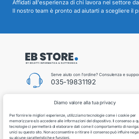
Affidati all'esperienza di chi lavora nel settore da
Il nostro team è pronto ad aiutarti a scegliere il 
Serve aiuto con l'ordine? Consulenza e suppor
035-19831192
Diamo valore alla tua privacy
Belotti Informatica & Elettronica
Per fornire le migliori esperienze, utilizziamo tecnologie come i cookie per
Via Silvio Pellico 2B, Villongo, 24060, Bergamo, Italia
memorizzare e/o accedere alle informazioni del dispositivo. Il consenso a q
tecnologie ci permetterà di elaborare dati come il comportamento di naviga
unici su questo sito. Non acconsentire o ritirare il consenso può influire ne
su alcune caratteristiche e funzioni.