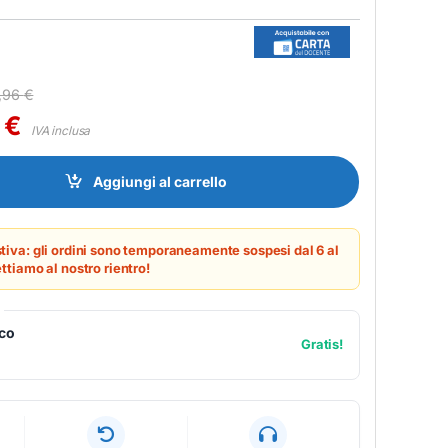
,96
€
2
€
IVA inclusa
oud security - SOFTWARE MULTILICENZA (ELETTRONICA) quantity
Aggiungi al carrello
tiva: gli ordini sono temporaneamente sospesi dal 6 al
ttiamo al nostro rientro!
ico
Gratis!