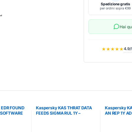
Spedizione gratis
per ordini sopra €99
Hai q
★★★★★
4.9/
T EDR FOUND
Kaspersky KAS THRAT DATA
Kaspersky K
– SOFTWARE
FEEDS SIGMA RUL 1Y –
AN REP 1Y A
SOFTWARE MULTILICENZA
SOFTWARE M
(ELETTRONICA)
(ELETTRONIC