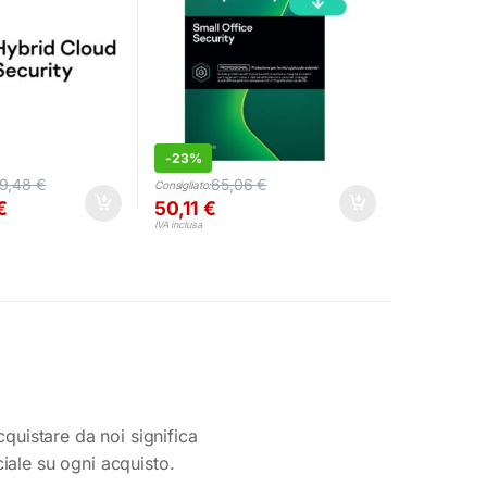
-
23%
69,48
€
65,06
€
Consigliato:
€
50,11
€
IVA inclusa
cquistare da noi significa
ciale su ogni acquisto.