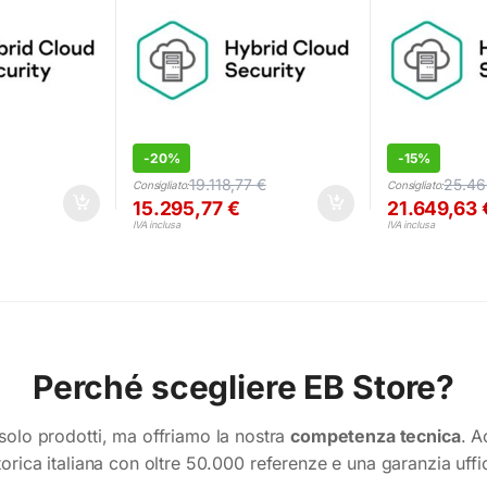
-
20%
-
15%
19.118,77
€
25.4
Consigliato:
Consigliato:
15.295,77
€
21.649,63
IVA inclusa
IVA inclusa
Perché scegliere EB Store?
olo prodotti, ma offriamo la nostra
competenza tecnica
. A
torica italiana con oltre 50.000 referenze e una garanzia uffi