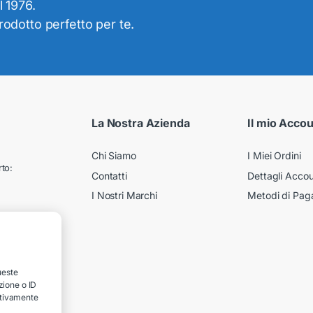
l 1976.
prodotto perfetto per te.
La Nostra Azienda
Il mio Acco
Chi Siamo
I Miei Ordini
to:
Contatti
Dettagli Acco
I Nostri Marchi
Metodi di Pa
ueste
zione o ID
gativamente