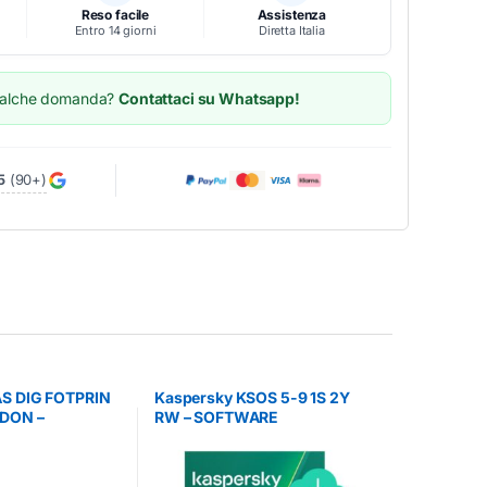
Reso facile
Assistenza
Entro 14 giorni
Diretta Italia
ualche domanda?
Contattaci su Whatsapp!
5
(90+)
AS DIG FOTPRIN
Kaspersky KSOS 5-9 1S 2Y
DDON –
RW – SOFTWARE
ULTILICENZA
MULTILICENZA
A)
(ELETTRONICA)