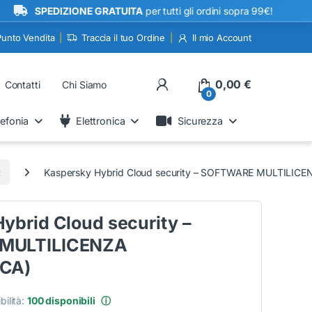
•
SPEDIZIONE GRATUITA
per tutti gli ordini sopra 99€!
Punto Vendita
Traccia il tuo Ordine
Il mio Account
My Account
0,00
€
Contatti
Chi Siamo
0
lefonia
Elettronica
Sicurezza
R
Kaspersky Hybrid Cloud security – SOFTWARE MULTILIC
ybrid Cloud security –
MULTILICENZA
CA)
bilità:
100 disponibili
ⓘ