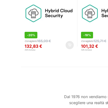
-
20%
-
19%
165,09
€
125,71
€
Consigliato:
Consigliato:
132,83
€
101,32
€
IVA inclusa
IVA inclusa
Dal 1976 non vendiamo s
scegliere una realtà s