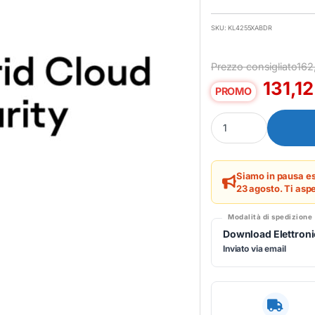
SKU: KL4255XABDR
Prezzo consigliato
162
131,1
PROMO
Kaspersky Hybrid Cl
Siamo in pausa es
23 agosto. Ti aspe
Modalità di spedizione
Download Elettron
Inviato via email