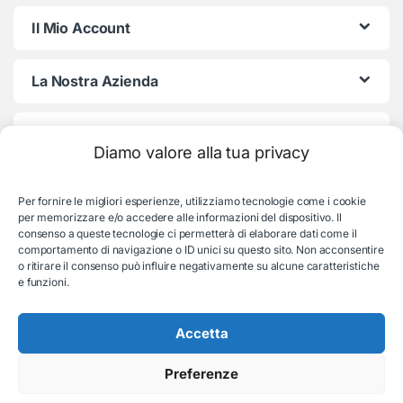
Il Mio Account
La Nostra Azienda
Termini e Condizioni
Diamo valore alla tua privacy
Per fornire le migliori esperienze, utilizziamo tecnologie come i cookie
per memorizzare e/o accedere alle informazioni del dispositivo. Il
consenso a queste tecnologie ci permetterà di elaborare dati come il
comportamento di navigazione o ID unici su questo sito. Non acconsentire
o ritirare il consenso può influire negativamente su alcune caratteristiche
e funzioni.
Serve aiuto con l'ordine?
Consulenza e supporto:
Accetta
035-19831192
Preferenze
© EB Store By Belotti Informatica & Elettronica
Via S. Pellico 2B, Villongo (BG) - P.IVA: 04653840167