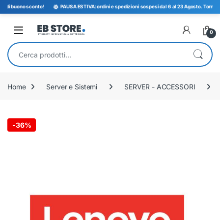
di buono sconto
!
PAUSA ESTIVA: ordini e spedizioni sospesi dal 6 al 23 Agosto. Torniamo op
Open
0
Cerca:
Home
Server e Sistemi
SERVER - ACCESSORI
-
36%