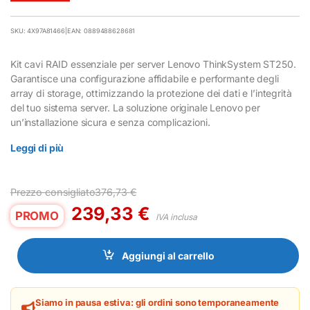
SKU: 4X97A81466
|
EAN: 0889488628681
Kit cavi RAID essenziale per server Lenovo ThinkSystem ST250.
Garantisce una configurazione affidabile e performante degli
array di storage, ottimizzando la protezione dei dati e l’integrità
del tuo sistema server. La soluzione originale Lenovo per
un’installazione sicura e senza complicazioni.
Leggi di più
Prezzo consigliato
376,73
€
239,33
€
PROMO
IVA inclusa
Aggiungi al carrello
Siamo in pausa estiva: gli ordini sono temporaneamente