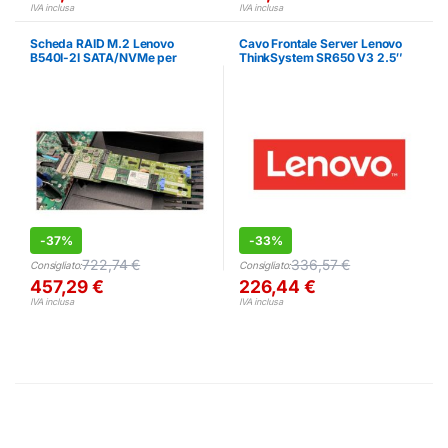
IVA inclusa
IVA inclusa
Scheda RAID M.2 Lenovo
Cavo Frontale Server Lenovo
B540I-2I SATA/NVMe per
ThinkSystem SR650 V3 2.5″
Server
Kit SAS/SATA
-
37%
-
33%
722,74
€
336,57
€
Consigliato:
Consigliato:
457,29
€
226,44
€
IVA inclusa
IVA inclusa