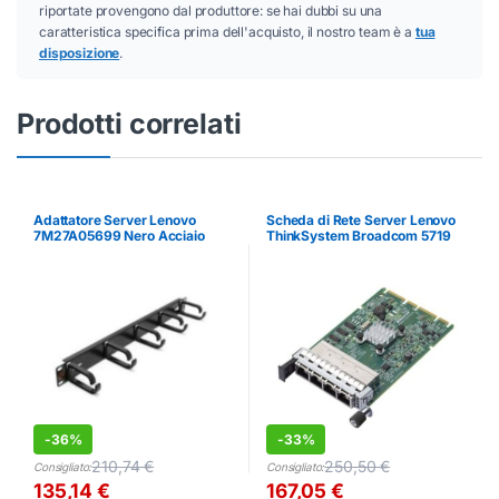
riportate provengono dal produttore: se hai dubbi su una
caratteristica specifica prima dell'acquisto, il nostro team è a
tua
disposizione
.
Prodotti correlati
Adattatore Server Lenovo
Scheda di Rete Server Lenovo
7M27A05699 Nero Acciaio
ThinkSystem Broadcom 5719
1GbE 4 Porte PCIe
-
36%
-
33%
210,74
€
250,50
€
Consigliato:
Consigliato:
135,14
€
167,05
€