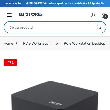
i buono sconto
!
PAUSA ESTIVA: ordini e spedizioni sospesi dal 6 al 23 Agosto. Torniamo op
Open
0
Cerca:
Home
PC e Workstation
PC e Workstation Desktop
-
17%