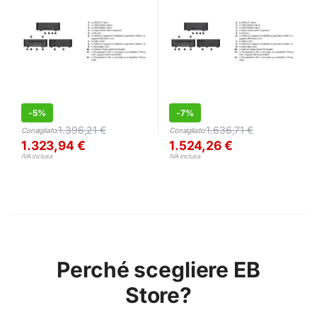
-
5%
-
7%
1.396,21
€
1.636,71
€
Consigliato:
Consigliato:
1.323,94
€
1.524,26
€
IVA inclusa
IVA inclusa
Perché scegliere EB
Store?