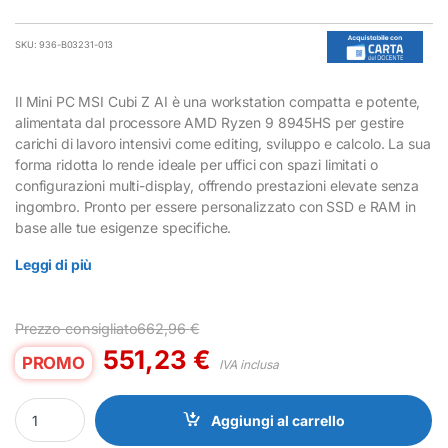
SKU: 936-B03231-013
Il Mini PC MSI Cubi Z AI è una workstation compatta e potente,
alimentata dal processore AMD Ryzen 9 8945HS per gestire
carichi di lavoro intensivi come editing, sviluppo e calcolo. La sua
forma ridotta lo rende ideale per uffici con spazi limitati o
configurazioni multi-display, offrendo prestazioni elevate senza
ingombro. Pronto per essere personalizzato con SSD e RAM in
base alle tue esigenze specifiche.
Leggi di più
Prezzo consigliato
662,96
€
551,23
€
PROMO
IVA inclusa
Mini PC MSI Cubi Z AI AMD Ryzen 9 8945HS FreeDOS quantity
Aggiungi al carrello