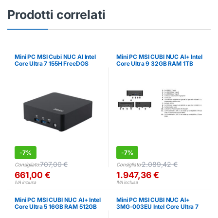
Prodotti correlati
Mini PC MSI Cubi NUC AI Intel
Mini PC MSI CUBI NUC AI+ Intel
Core Ultra 7 155H FreeDOS
Core Ultra 9 32GB RAM 1TB
SSD
-
7%
-
7%
707,00
€
2.089,42
€
Consigliato:
Consigliato:
661,00
€
1.947,36
€
IVA inclusa
IVA inclusa
Mini PC MSI CUBI NUC AI+ Intel
Mini PC MSI CUBI NUC AI+
Core Ultra 5 16GB RAM 512GB
3MG-003EU Intel Core Ultra 7
SSD
16GB 1TB SSD