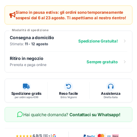
Siamo in pausa estiva: gli ordini sono temporaneamente
sospesi dal 6 al 23 agosto. Ti aspettiamo al nostro rientro!
Modalità di spedizione
Consegna a domicilio
Spedizione Gratuita!
Stimata:
11 - 12 agosto
Ritiro in negozio
Sempre gratuito
Prenota e paga online
Spedizione gratis
Reso facile
Assistenza
per ordini sopra €99
Entro 14 giorni
Diretta Italia
Hai qualche domanda?
Contattaci su Whatsapp!
4.9/5
(90+)
★★★★★