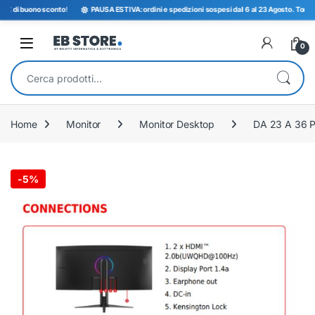
 di buono sconto
!
PAUSA ESTIVA: ordini e spedizioni sospesi dal 6 al 23 Agosto. Torniamo 
Open
0
Cerca:
Home
Monitor
Monitor Desktop
DA 23 A 36 
-
5%