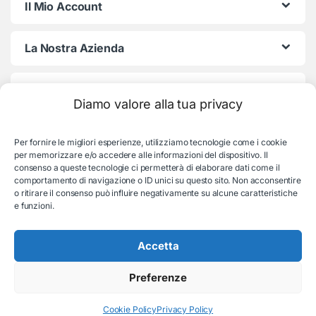
Il Mio Account
La Nostra Azienda
Termini e Condizioni
Diamo valore alla tua privacy
Per fornire le migliori esperienze, utilizziamo tecnologie come i cookie
per memorizzare e/o accedere alle informazioni del dispositivo. Il
consenso a queste tecnologie ci permetterà di elaborare dati come il
comportamento di navigazione o ID unici su questo sito. Non acconsentire
o ritirare il consenso può influire negativamente su alcune caratteristiche
e funzioni.
Serve aiuto con l'ordine?
Consulenza e supporto:
Accetta
035-19831192
Preferenze
© EB Store By Belotti Informatica & Elettronica
Via S. Pellico 2B, Villongo (BG) - P.IVA: 04653840167
Cookie Policy
Privacy Policy
REA BG 479015 - All rights reserved