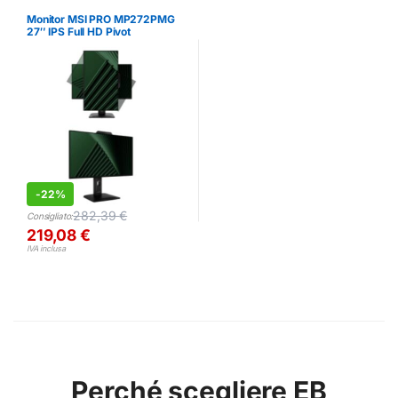
Monitor MSI PRO MP272PMG
27″ IPS Full HD Pivot
-
22%
282,39
€
Consigliato:
219,08
€
IVA inclusa
Conferma
Conferma
Perché scegliere EB