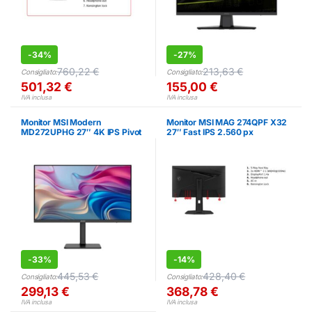
-
34%
-
27%
760,22
€
213,63
€
Consigliato:
Consigliato:
501,32
€
155,00
€
IVA inclusa
IVA inclusa
Monitor MSI Modern
Monitor MSI MAG 274QPF X32
MD272UPHG 27″ 4K IPS Pivot
27″ Fast IPS 2.560 px
Altezza Regolabile
-
33%
-
14%
445,53
€
428,40
€
Consigliato:
Consigliato:
299,13
€
368,78
€
IVA inclusa
IVA inclusa