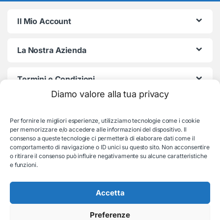
Il Mio Account
La Nostra Azienda
Termini e Condizioni
Diamo valore alla tua privacy
Per fornire le migliori esperienze, utilizziamo tecnologie come i cookie
per memorizzare e/o accedere alle informazioni del dispositivo. Il
consenso a queste tecnologie ci permetterà di elaborare dati come il
comportamento di navigazione o ID unici su questo sito. Non acconsentire
o ritirare il consenso può influire negativamente su alcune caratteristiche
e funzioni.
Serve aiuto con l'ordine?
Consulenza e supporto:
035-19831192
Accetta
Preferenze
© EB Store By Belotti Informatica & Elettronica