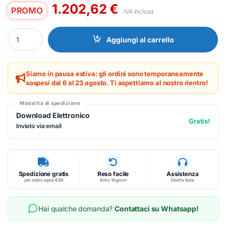
1.202,62
€
PROMO
IVA inclusa
Sophos MDR ESS 10-24 SERVER 60MOS - SOFTWARE MULTILICE
Aggiungi al carrello
Siamo in pausa estiva: gli ordini sono temporaneamente
sospesi dal 6 al 23 agosto. Ti aspettiamo al nostro rientro!
Modalità di spedizione
Download Elettronico
Gratis!
Inviato via email
Spedizione gratis
Reso facile
Assistenza
per ordini sopra €99
Entro 14 giorni
Diretta Italia
Hai qualche domanda?
Contattaci su Whatsapp!