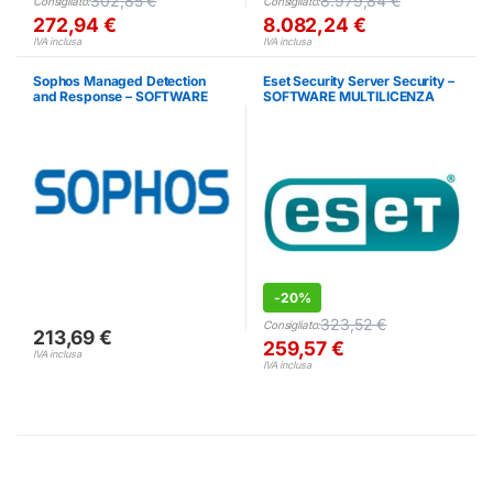
302,85
€
8.979,84
€
Consigliato:
Consigliato:
272,94
€
8.082,24
€
IVA inclusa
IVA inclusa
Sophos Managed Detection
Eset Security Server Security –
and Response – SOFTWARE
SOFTWARE MULTILICENZA
MULTILICENZA
(ELETTRONICA)
(ELETTRONICA)
-
20%
323,52
€
Consigliato:
213,69
€
259,57
€
IVA inclusa
IVA inclusa