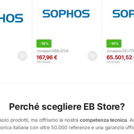
-
10%
-
10%
186,21
€
72.77
Consigliato:
Consigliato:
167,96
€
65.501,52
IVA inclusa
IVA inclusa
Perché scegliere EB Store?
olo prodotti, ma offriamo la nostra
competenza tecnica
. A
torica italiana con oltre 50.000 referenze e una garanzia uffi