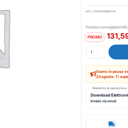
SKU: CIXXDS06BBRCAA
Prezzo consigliato
145
131,5
PROMO
Sophos SPH - XDR SE
Siamo in pausa es
23 agosto. Ti aspe
Modalità di spedizione
Download Elettron
Inviato via email