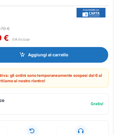
,79
€
9
€
IVA inclusa
RVER (10-24) 6 MOS RW - SOFTWARE MULTILICENZA (ELETTRONICA
Aggiungi al carrello
tiva: gli ordini sono temporaneamente sospesi dal 6 al
ttiamo al nostro rientro!
ico
Gratis!