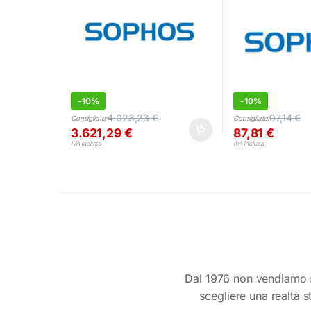
-
10%
-
10%
4.023,23
€
97,14
€
Consigliato:
Consigliato:
3.621,29
€
87,81
€
IVA inclusa
IVA inclusa
Dal 1976 non vendiamo s
scegliere una realtà s