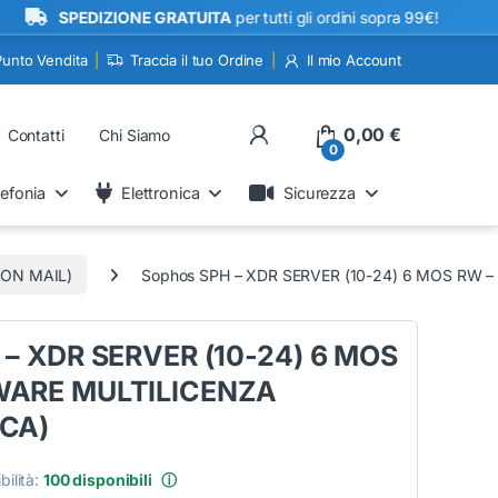
•
SPEDIZIONE GRATUITA
per tutti gli ordini sopra 99€!
Punto Vendita
Traccia il tuo Ordine
Il mio Account
My Account
0,00
€
Contatti
Chi Siamo
0
lefonia
Elettronica
Sicurezza
CON MAIL)
Sophos SPH – XDR SERVER (10-24) 6 MOS RW
 – XDR SERVER (10-24) 6 MOS
WARE MULTILICENZA
CA)
bilità:
100 disponibili
ⓘ