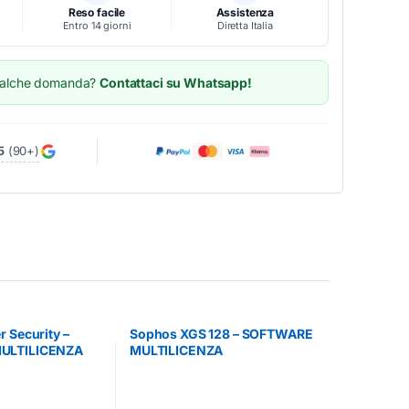
Reso facile
Assistenza
Entro 14 giorni
Diretta Italia
ualche domanda?
Contattaci su Whatsapp!
5
(90+)
 Security –
Sophos XGS 128 – SOFTWARE
ULTILICENZA
MULTILICENZA
A)
(ELETTRONICA)