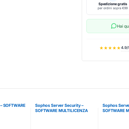
Spedizione gratis
per ordini sopra €99
Hai q
★★★★★
4.9/
8 – SOFTWARE
Sophos Server Security –
Sophos Server
SOFTWARE MULTILICENZA
SOFTWARE M
(ELETTRONICA)
(ELETTRONIC