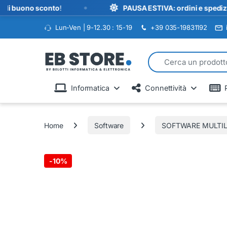
•
uono sconto
!
PAUSA ESTIVA: ordini e spedizioni so
Lun-Ven | 9-12.30 : 15-19
+39 035-19831192
Search for:
Informatica
Connettività
Home
Software
SOFTWARE MULTIL
-
10%