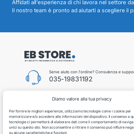
Affidati all'esperienza di chi lavora nel settore da
Il nostro team è pronto ad aiutarti a scegliere il 
Serve aiuto con l'ordine? Consulenza e suppor
035-19831192
Diamo valore alla tua privacy
Belotti Informatica & Elettronica
Per fornire le migliori esperienze, utilizziamo tecnologie come i cookie per
Via Silvio Pellico 2B, Villongo, 24060, Bergamo, Italia
memorizzare e/o accedere alle informazioni del dispositivo. Il consenso a q
tecnologie ci permetterà di elaborare dati come il comportamento di naviga
unici su questo sito. Non acconsentire o ritirare il consenso può influire ne
su alcune caratteristiche e funzioni.