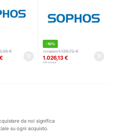
-
10%
9,05
€
1.139,72
€
Consigliato:
€
1.026,13
€
IVA inclusa
cquistare da noi significa
ciale su ogni acquisto.