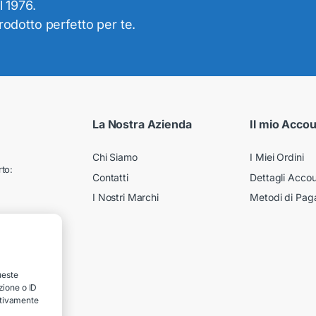
l 1976.
prodotto perfetto per te.
La Nostra Azienda
Il mio Acco
Chi Siamo
I Miei Ordini
to:
Contatti
Dettagli Acco
I Nostri Marchi
Metodi di Pa
ueste
zione o ID
gativamente