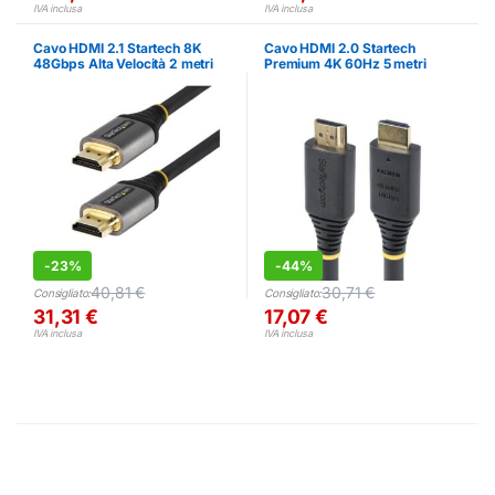
IVA inclusa
IVA inclusa
Cavo HDMI 2.1 Startech 8K
Cavo HDMI 2.0 Startech
48Gbps Alta Velocità 2 metri
Premium 4K 60Hz 5 metri
-
23%
-
44%
40,81
€
30,71
€
Consigliato:
Consigliato:
31,31
€
17,07
€
IVA inclusa
IVA inclusa