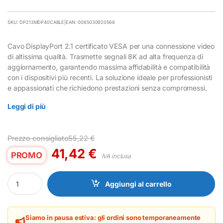
SKU: DP213MDP40CABLE
|
EAN: 0065030920568
Cavo DisplayPort 2.1 certificato VESA per una connessione video
di altissima qualità. Trasmette segnali 8K ad alta frequenza di
aggiornamento, garantendo massima affidabilità e compatibilità
con i dispositivi più recenti. La soluzione ideale per professionisti
e appassionati che richiedono prestazioni senza compromessi.
Leggi di più
Prezzo consigliato
55,22
€
41,42
€
PROMO
IVA inclusa
Cavo DisplayPort 2.1 Startech 3 metri Certificato VESA quantity
Aggiungi al carrello
Siamo in pausa estiva: gli ordini sono temporaneamente