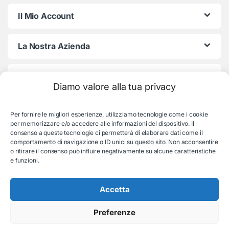
Il Mio Account
La Nostra Azienda
Termini e Condizioni
Diamo valore alla tua privacy
Per fornire le migliori esperienze, utilizziamo tecnologie come i cookie
per memorizzare e/o accedere alle informazioni del dispositivo. Il
consenso a queste tecnologie ci permetterà di elaborare dati come il
comportamento di navigazione o ID unici su questo sito. Non acconsentire
o ritirare il consenso può influire negativamente su alcune caratteristiche
e funzioni.
Serve aiuto con l'ordine?
Consulenza e supporto:
Accetta
035-19831192
Preferenze
© EB Store By Belotti Informatica & Elettronica
Via S. Pellico 2B, Villongo (BG) - P.IVA: 04653840167