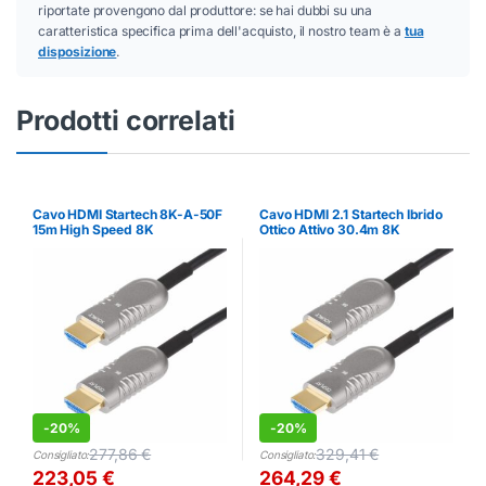
riportate provengono dal produttore: se hai dubbi su una
caratteristica specifica prima dell'acquisto, il nostro team è a
tua
disposizione
.
Prodotti correlati
Cavo HDMI Startech 8K-A-50F
Cavo HDMI 2.1 Startech Ibrido
15m High Speed 8K
Ottico Attivo 30.4m 8K
-
20%
-
20%
277,86
€
329,41
€
Consigliato:
Consigliato:
223,05
€
264,29
€