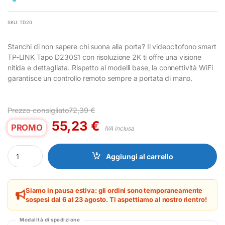
SKU: TD20
Stanchi di non sapere chi suona alla porta? Il videocitofono smart
TP-LINK Tapo D230S1 con risoluzione 2K ti offre una visione
nitida e dettagliata. Rispetto ai modelli base, la connettività WiFi
garantisce un controllo remoto sempre a portata di mano.
Prezzo consigliato
72,39
€
55,23
€
PROMO
IVA inclusa
Videocitofono Smart TP-LINK Tapo D230S1 Nero WiFi 2K quantit
Aggiungi al carrello
Siamo in pausa estiva: gli ordini sono temporaneamente
sospesi dal 6 al 23 agosto. Ti aspettiamo al nostro rientro!
Modalità di spedizione