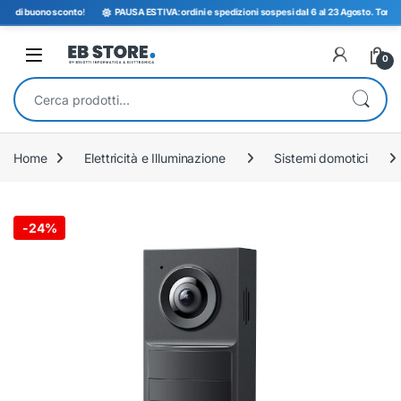
 di buono sconto
!
PAUSA ESTIVA: ordini e spedizioni sospesi dal 6 al 23 Agosto. Torniamo 
Open
0
Cerca:
Home
Elettricità e Illuminazione
Sistemi domotici
-
24%