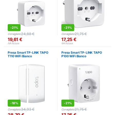
-
21%
-
21%
24,88
€
21,75
€
Consigliato:
Consigliato:
19,61
€
17,25
€
IVA inclusa
IVA inclusa
Presa Smart TP-LINK TAPO
Presa Smart TP-LINK TAPO
T110 WiFi Bianco
P100 WiFi Bianco
-
18%
-
21%
34,93
€
21,75
€
Consigliato:
Consigliato:
28,70
€
17,25
€