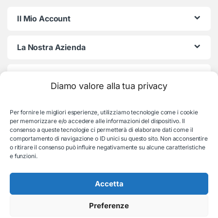
Il Mio Account
La Nostra Azienda
Termini e Condizioni
Diamo valore alla tua privacy
Per fornire le migliori esperienze, utilizziamo tecnologie come i cookie
per memorizzare e/o accedere alle informazioni del dispositivo. Il
consenso a queste tecnologie ci permetterà di elaborare dati come il
comportamento di navigazione o ID unici su questo sito. Non acconsentire
o ritirare il consenso può influire negativamente su alcune caratteristiche
e funzioni.
Serve aiuto con l'ordine?
Consulenza e supporto:
Accetta
035-19831192
Preferenze
© EB Store By Belotti Informatica & Elettronica