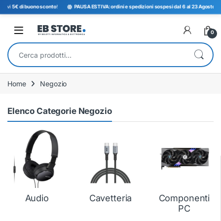
icevi
5€ di buono sconto
!
PAUSA ESTIVA: ordini e spedizioni sospesi dal 6 al 23 Agosto. Tor
Open
0
Cerca:
Home
Negozio
Elenco Categorie Negozio
Audio
Cavetteria
Componenti
PC