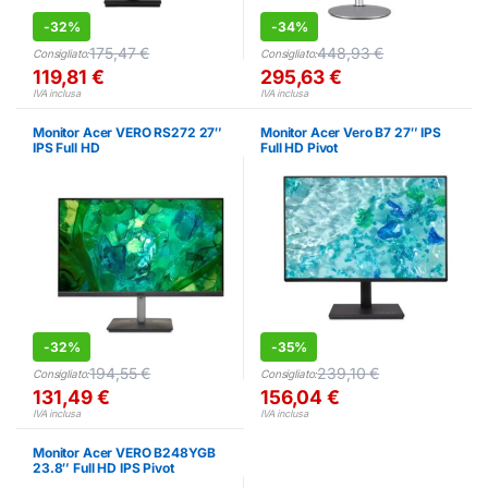
-
32%
-
34%
175,47
€
448,93
€
Consigliato:
Consigliato:
119,81
€
295,63
€
IVA inclusa
IVA inclusa
Monitor Acer VERO RS272 27″
Monitor Acer Vero B7 27″ IPS
IPS Full HD
Full HD Pivot
-
32%
-
35%
194,55
€
239,10
€
Consigliato:
Consigliato:
131,49
€
156,04
€
IVA inclusa
IVA inclusa
Monitor Acer VERO B248YGB
23.8″ Full HD IPS Pivot