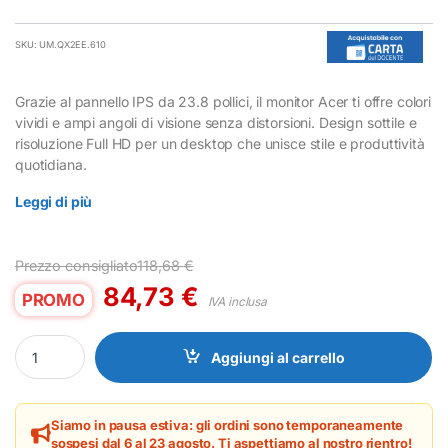
SKU: UM.QX2EE.610
Grazie al pannello IPS da 23.8 pollici, il monitor Acer ti offre colori
vividi e ampi angoli di visione senza distorsioni. Design sottile e
risoluzione Full HD per un desktop che unisce stile e produttività
quotidiana.
Leggi di più
Prezzo consigliato
118,68
€
84,73
€
PROMO
IVA inclusa
Monitor Acer KA242YP6BI 23.8" IPS Full HD per Ufficio quantity
Aggiungi al carrello
Siamo in pausa estiva: gli ordini sono temporaneamente
sospesi dal 6 al 23 agosto. Ti aspettiamo al nostro rientro!