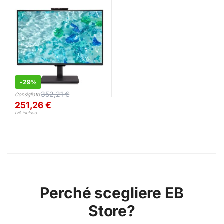
-
29%
352,21
€
Consigliato:
251,26
€
IVA inclusa
Perché scegliere EB
Store?