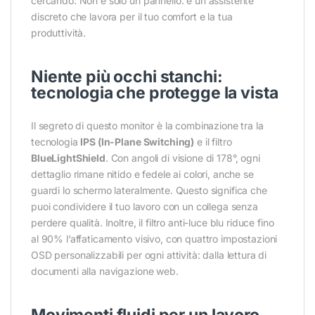
cercando. Non è solo un pannello: è un assistente
discreto che lavora per il tuo comfort e la tua
produttività.
Niente più occhi stanchi:
tecnologia che protegge la vista
Il segreto di questo monitor è la combinazione tra la
tecnologia
IPS (In-Plane Switching)
e il filtro
BlueLightShield
. Con angoli di visione di 178°, ogni
dettaglio rimane nitido e fedele ai colori, anche se
guardi lo schermo lateralmente. Questo significa che
puoi condividere il tuo lavoro con un collega senza
perdere qualità. Inoltre, il filtro anti-luce blu riduce fino
al 90% l’affaticamento visivo, con quattro impostazioni
OSD personalizzabili per ogni attività: dalla lettura di
documenti alla navigazione web.
Movimenti fluidi per un lavoro