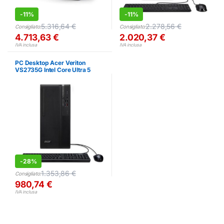
-
11%
-
11%
5.316,64
€
2.278,56
€
Consigliato:
Consigliato:
4.713,63
€
2.020,37
€
IVA inclusa
IVA inclusa
PC Desktop Acer Veriton
VS2735G Intel Core Ultra 5
16GB RAM 512GB SSD
-
28%
1.353,86
€
Consigliato:
980,74
€
IVA inclusa