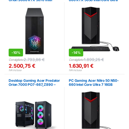
Core Ultra 7 16GB SSD 1TB
5 16GB SSD 1TB
-
10%
-
14%
2.793,86
€
1.899,25
€
Consigliato:
Consigliato:
2.500,75
€
1.630,91
€
IVA inclusa
IVA inclusa
Desktop Gaming Acer Predator
PC Gaming Acer Nitro 50 N50-
Orion 7000 PO7-667_Z890 –
660 Intel Core Ultra 7 16GB
RTX 5080, Core Ultra 9, 32GB
RAM 1TB SSD RTX 5060
RAM