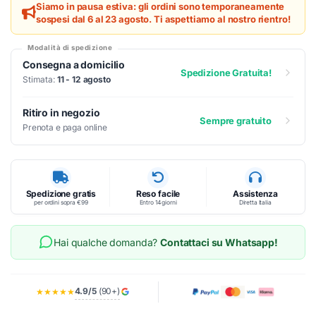
Siamo in pausa estiva: gli ordini sono temporaneamente
sospesi dal 6 al 23 agosto. Ti aspettiamo al nostro rientro!
Modalità di spedizione
Consegna a domicilio
Spedizione Gratuita!
Stimata:
11 - 12 agosto
Ritiro in negozio
Sempre gratuito
Prenota e paga online
Spedizione gratis
Reso facile
Assistenza
per ordini sopra €99
Entro 14 giorni
Diretta Italia
Hai qualche domanda?
Contattaci su Whatsapp!
4.9/5
(90+)
★★★★★