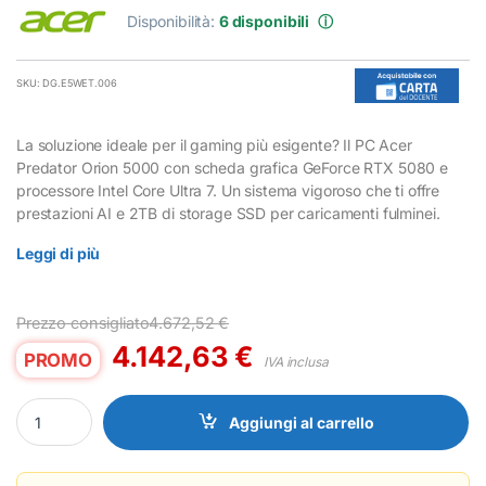
Disponibilità:
6 disponibili
ⓘ
SKU: DG.E5WET.006
La soluzione ideale per il gaming più esigente? Il PC Acer
Predator Orion 5000 con scheda grafica GeForce RTX 5080 e
processore Intel Core Ultra 7. Un sistema vigoroso che ti offre
prestazioni AI e 2TB di storage SSD per caricamenti fulminei.
Leggi di più
Prezzo consigliato
4.672,52
€
4.142,63
€
PROMO
IVA inclusa
PC Gaming Acer Predator Orion 5000 RTX 5080 Intel Core Ultra 7
Aggiungi al carrello