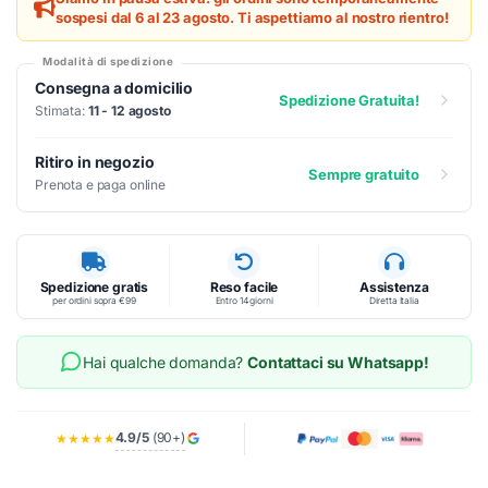
sospesi dal 6 al 23 agosto. Ti aspettiamo al nostro rientro!
Modalità di spedizione
Consegna a domicilio
Spedizione Gratuita!
Stimata:
11 - 12 agosto
Ritiro in negozio
Sempre gratuito
Prenota e paga online
Spedizione gratis
Reso facile
Assistenza
per ordini sopra €99
Entro 14 giorni
Diretta Italia
Hai qualche domanda?
Contattaci su Whatsapp!
4.9/5
(90+)
★★★★★