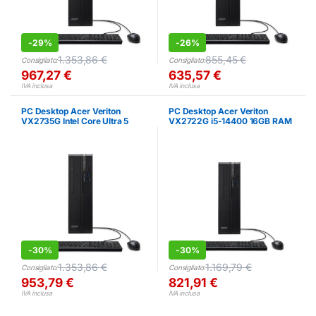
-
29%
-
26%
1.353,86
€
855,45
€
Consigliato:
Consigliato:
967,27
€
635,57
€
IVA inclusa
IVA inclusa
PC Desktop Acer Veriton
PC Desktop Acer Veriton
VX2735G Intel Core Ultra 5
VX2722G i5-14400 16GB RAM
16GB RAM 512GB SSD
512GB SSD
-
30%
-
30%
1.353,86
€
1.169,79
€
Consigliato:
Consigliato:
953,79
€
821,91
€
IVA inclusa
IVA inclusa