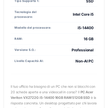
SSD
Tipo Supporto 1:
Tecnologia del
Intel Core i5
processore:
i5-14400
Modello del processore:
16 GB
RAM:
Professional
Versione S.O.:
Non-AI PC
Livello Capacità AI:
Il tuo ufficio ha bisogno di un PC che non si blocchi con
20 schede aperte e una videocall in corso? Il
PC Acer
Veriton VX2722G i5-14400 16GB RAM 512GB SSD
è la
risposta concreta. Un desktop progettato per chi lavora