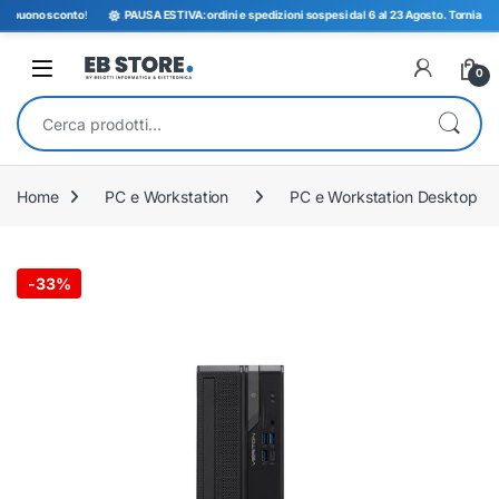
buono sconto
!
PAUSA ESTIVA: ordini e spedizioni sospesi dal 6 al 23 Agosto. Torniamo opera
Open
0
Cerca:
Home
PC e Workstation
PC e Workstation Desktop
-
33%