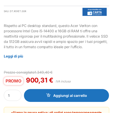
SKU: DT.R5YET.00R
Rispetto ai PC desktop standard, questo Acer Veriton con
processore Intel Core i5-14400 e 16GB di RAM ti offre una
reattività vigorosa per il multitasking professionale. Il veloce SSD
da 512GB assicura avvii rapidi e ampio spazio per i tuoi progetti,
il tutto in un formato compatto ideale per l’ufficio.
Leggi di più
Prezzo consigliato
1.349,40
€
900,31
€
PROMO
IVA inclusa
PC Acer Veriton VX2722G i5-14400 16GB RAM 512GB SSD quanti
Aggiungi al carrello
Siamo in pausa estiva: gli ordini sono temporaneamente