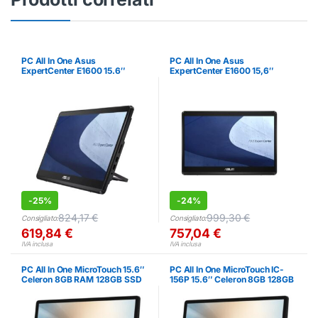
PC All In One Asus
PC All In One Asus
ExpertCenter E1600 15.6″
ExpertCenter E1600 15,6″
Touch Celeron 8GB RAM
Touch Celeron 8GB SSD 256GB
256GB SSD
-
25%
-
24%
824,17
€
999,30
€
Consigliato:
Consigliato:
619,84
€
757,04
€
IVA inclusa
IVA inclusa
PC All In One MicroTouch 15.6″
PC All In One MicroTouch IC-
Celeron 8GB RAM 128GB SSD
156P 15.6″ Celeron 8GB 128GB
Win10 IoT