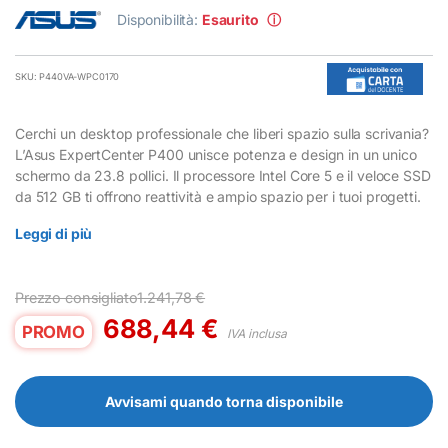
Disponibilità:
Esaurito
ⓘ
SKU: P440VA-WPC0170
Cerchi un desktop professionale che liberi spazio sulla scrivania?
L’Asus ExpertCenter P400 unisce potenza e design in un unico
schermo da 23.8 pollici. Il processore Intel Core 5 e il veloce SSD
da 512 GB ti offrono reattività e ampio spazio per i tuoi progetti.
Leggi di più
Prezzo consigliato
1.241,78
€
688,44
€
PROMO
IVA inclusa
Avvisami quando torna disponibile