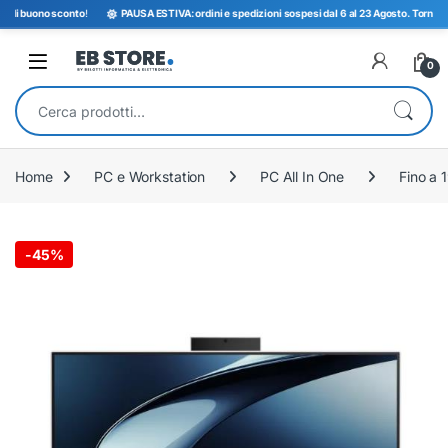
i buono sconto
!
PAUSA ESTIVA: ordini e spedizioni sospesi dal 6 al 23 Agosto. Torniamo ope
Open
0
Cerca:
Home
PC e Workstation
PC All In One
Fino a 1
-
45%