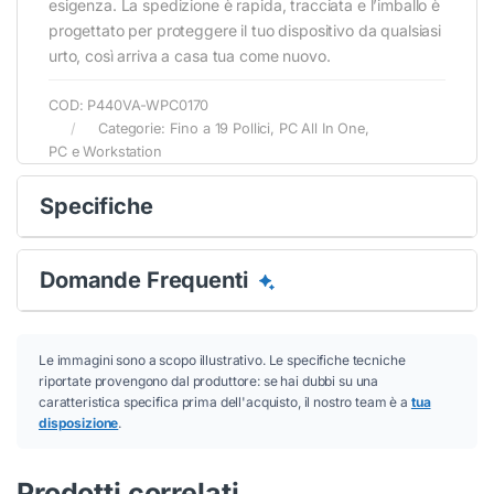
esigenza. La spedizione è rapida, tracciata e l’imballo è
progettato per proteggere il tuo dispositivo da qualsiasi
urto, così arriva a casa tua come nuovo.
COD:
P440VA-WPC0170
Categorie:
Fino a 19 Pollici
,
PC All In One
,
PC e Workstation
Specifiche
Domande Frequenti
Conferma
Conferma
Le immagini sono a scopo illustrativo. Le specifiche tecniche
riportate provengono dal produttore: se hai dubbi su una
caratteristica specifica prima dell'acquisto, il nostro team è a
tua
disposizione
.
Prodotti correlati