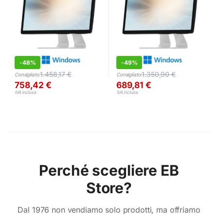
-
48%
-
49%
1.458,17
€
1.350,90
€
Consigliato:
Consigliato:
758,42
€
689,81
€
IVA inclusa
IVA inclusa
Perché scegliere EB
Store?
Dal 1976 non vendiamo solo prodotti, ma offriamo