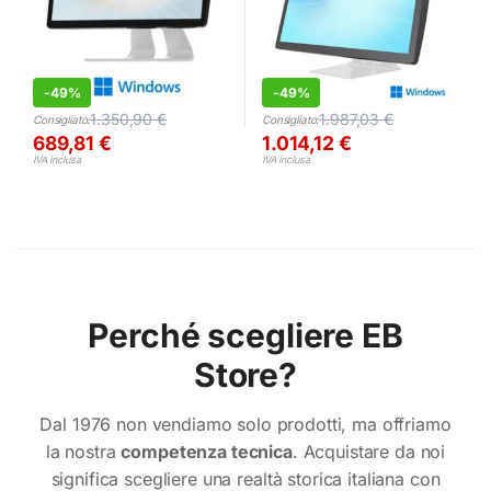
-
49%
-
49%
1.350,90
€
1.987,03
€
Consigliato:
Consigliato:
689,81
€
1.014,12
€
IVA inclusa
IVA inclusa
Perché scegliere EB
Store?
Dal 1976 non vendiamo solo prodotti, ma offriamo
la nostra
competenza tecnica
. Acquistare da noi
significa scegliere una realtà storica italiana con