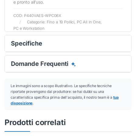
e pronto all’uso.
Conferma
Conferma
COD:
P440VAES-WPC06X
Categorie:
Fino a 19 Pollici
,
PC All In One
,
PC e Workstation
Specifiche
Domande Frequenti
Le immagini sono a scopo illustrativo. Le specifiche tecniche
riportate provengono dal produttore: se hai dubbi su una
caratteristica specifica prima dell'acquisto, il nostro team è a
tua
disposizione
.
Prodotti correlati