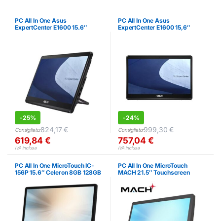
PC All In One Asus
PC All In One Asus
ExpertCenter E1600 15.6″
ExpertCenter E1600 15,6″
Touch Celeron 8GB RAM
Touch Celeron 8GB SSD 256GB
256GB SSD
-
25%
-
24%
824,17
€
999,30
€
Consigliato:
Consigliato:
619,84
€
757,04
€
IVA inclusa
IVA inclusa
PC All In One MicroTouch IC-
PC All In One MicroTouch
156P 15.6″ Celeron 8GB 128GB
MACH 21.5″ Touchscreen
Win10 IoT
Celeron 16GB 256GB SSD
Win11