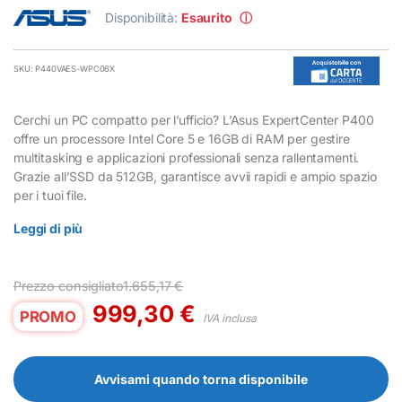
Disponibilità:
Esaurito
ⓘ
SKU: P440VAES-WPC06X
Cerchi un PC compatto per l’ufficio? L’Asus ExpertCenter P400
offre un processore Intel Core 5 e 16GB di RAM per gestire
multitasking e applicazioni professionali senza rallentamenti.
Grazie all’SSD da 512GB, garantisce avvii rapidi e ampio spazio
per i tuoi file.
Leggi di più
Prezzo consigliato
1.655,17
€
999,30
€
PROMO
IVA inclusa
Avvisami quando torna disponibile