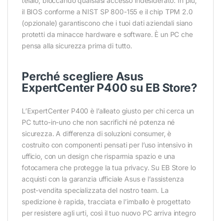
telaio, bloccando qualsiasi accesso indesiderato. In più,
il BIOS conforme a NIST SP 800-155 e il chip TPM 2.0
(opzionale) garantiscono che i tuoi dati aziendali siano
protetti da minacce hardware e software. È un PC che
pensa alla sicurezza prima di tutto.
Perché scegliere Asus
ExpertCenter P400 su EB Store?
L’ExpertCenter P400 è l’alleato giusto per chi cerca un
PC tutto-in-uno che non sacrifichi né potenza né
sicurezza. A differenza di soluzioni consumer, è
costruito con componenti pensati per l’uso intensivo in
ufficio, con un design che risparmia spazio e una
fotocamera che protegge la tua privacy. Su EB Store lo
acquisti con la garanzia ufficiale Asus e l’assistenza
post-vendita specializzata del nostro team. La
spedizione è rapida, tracciata e l’imballo è progettato
per resistere agli urti, così il tuo nuovo PC arriva integro