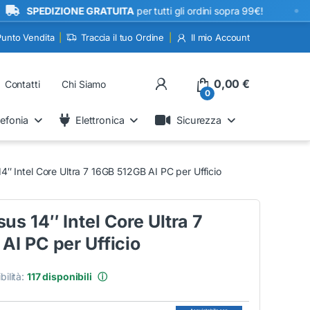
•
EDIZIONE GRATUITA
per tutti gli ordini sopra 99€!
Punto Vendita
Traccia il tuo Ordine
Il mio Account
My Account
0,00
€
Contatti
Chi Siamo
0
lefonia
Elettronica
Sicurezza
″ Intel Core Ultra 7 16GB 512GB AI PC per Ufficio
s 14″ Intel Core Ultra 7
AI PC per Ufficio
bilità:
117 disponibili
ⓘ