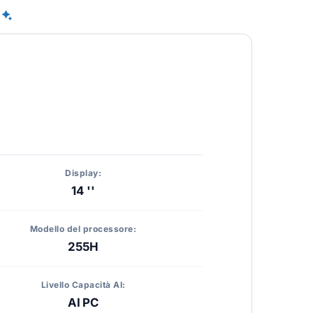
Display:
14 ''
Modello del processore:
255H
Livello Capacità AI:
AI PC