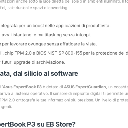
azioni anche sotto la luce diretta del sole o in ambienti illuminati. Il
ci, sale riunioni e spazi di coworking.
integrata per un boost nelle applicazioni di produttività.
vii istantanei e multitasking senza intoppi.
to per lavorare ovunque senza affaticare la vista.
li, chip TPM 2.0 e BIOS NIST SP 800-155 per la protezione dei da
futuri upgrade di archiviazione.
ta, dal silicio al software
L’
Asus ExpertBook P3
è dotato di
ASUS ExpertGuardian
, un ecosis
riva al sistema operativo. Il sensore di impronte digitali ti permette
PM 2.0 crittografa le tue informazioni più preziose. Un livello di prot
ingenti.
ertBook P3 su EB Store?