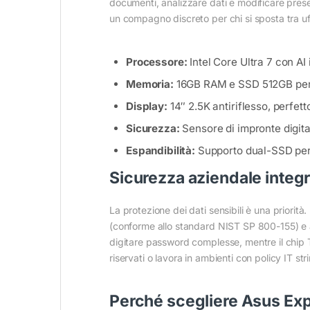
documenti, analizzare dati e modificare present
un compagno discreto per chi si sposta tra uffi
Processore:
Intel Core Ultra 7 con AI 
Memoria:
16GB RAM e SSD 512GB per av
Display:
14″ 2.5K antiriflesso, perfet
Sicurezza:
Sensore di impronte digita
Espandibilità:
Supporto dual-SSD per 
Sicurezza aziendale integra
La protezione dei dati sensibili è una priorità. 
(conforme allo standard NIST SP 800-155) e ar
digitare password complesse, mentre il chip T
riservati o lavora in ambienti con policy IT str
Perché scegliere Asus Exp