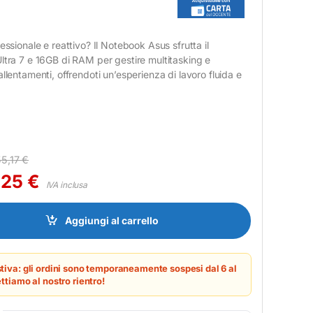
essionale e reattivo? Il Notebook Asus sfrutta il
ltra 7 e 16GB di RAM per gestire multitasking e
allentamenti, offrendoti un’esperienza di lavoro fluida e
55,17
€
,25
€
IVA inclusa
l Core Ultra 7 16GB 512GB AI PC per Ufficio quantity
Aggiungi al carrello
tiva: gli ordini sono temporaneamente sospesi dal 6 al
ttiamo al nostro rientro!