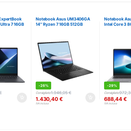
ExpertBook
Notebook Asus UM3406GA
Notebook Asu
 Ultra 7 16GB
14″ Ryzen 7 16GB 512GB
Intel Core 3 
Radeon Graphics
-
26%
-
29%
€
1.946,05
€
972,
Consigliato:
Consigliato:
1.430,40
€
688,44
€
IVA inclusa
IVA inclusa