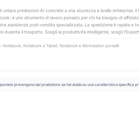
isce prestazioni AI concrete a una sicurezza a livello enterprise, il t
rabook: è uno strumento di lavoro pensato per chi ha bisogno di affidab
ostra assistenza post-vendita specializzata. La spedizione è rapida e t
ni durante il trasporto. Scegli la produttività intelligente, scegli l’Expe
e:
Notebook
,
Notebook e Tablet
,
Notebook e Workstation portatili
iportate provengono dal produttore: se hai dubbi su una caratteristica specifica pr