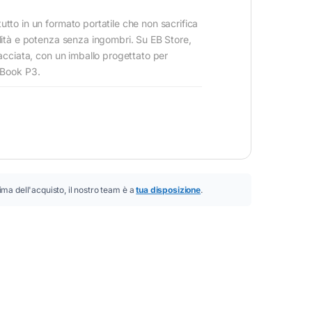
utto in un formato portatile che non sacrifica
ilità e potenza senza ingombri. Su EB Store,
racciata, con un imballo progettato per
rtBook P3.
ima dell'acquisto, il nostro team è a
tua disposizione
.