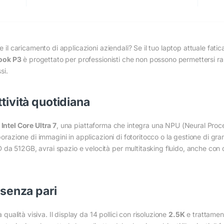
 il caricamento di applicazioni aziendali? Se il tuo laptop attuale fatica
ook P3
è progettato per professionisti che non possono permettersi ra
si.
ttività quotidiana
e
Intel Core Ultra 7
, una piattaforma che integra una NPU (Neural Proce
borazione di immagini in applicazioni di fotoritocco o la gestione di gra
da 512GB, avrai spazio e velocità per multitasking fluido, anche con
 senza pari
 qualità visiva. Il display da 14 pollici con risoluzione
2.5K
e trattament