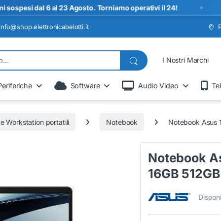
•
 dal 6 al 23 Agosto. Torniamo operativi il 24!
SP
info@shop.elettronicabelotti.it
I Nostri Marchi
Periferiche
Software
Audio Video
Te
 Workstation portatili
Notebook
Notebook Asus 14
Notebook Asu
16GB 512GB 
Disponi