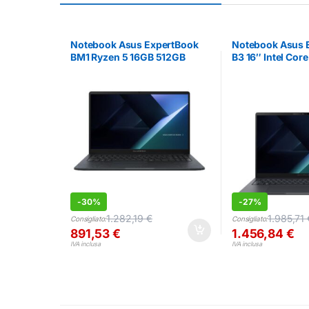
Notebook Asus ExpertBook
Notebook Asus 
BM1 Ryzen 5 16GB 512GB
B3 16″ Intel Core
15.6″ per Ufficio
512GB
-
30%
-
27%
1.282,19
€
1.985,71
Consigliato:
Consigliato:
891,53
€
1.456,84
€
IVA inclusa
IVA inclusa