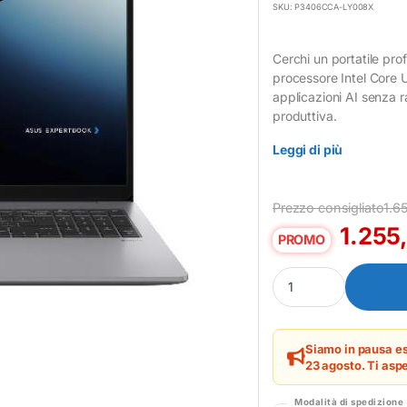
SKU: P3406CCA-LY008X
Cerchi un portatile prof
processore Intel Core U
applicazioni AI senza r
produttiva.
Leggi di più
Prezzo consigliato
1.6
1.255
PROMO
Notebook Asus 14" Inte
Siamo in pausa es
23 agosto. Ti aspe
Modalità di spedizione