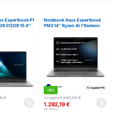
s Expertbook P1
Notebook Asus Expertbook
8GB 512GB 15.6″
PM3 14″ Ryzen AI 7 Radeon
860M 16GB 1TB Win11 Pro
-
5%
36
€
1.349,55
€
Consigliato:
1.282,19
€
IVA inclusa