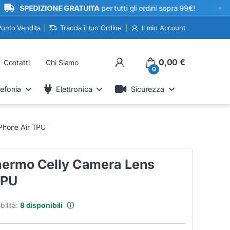
•
PEDIZIONE GRATUITA
per tutti gli ordini sopra 99€!
Punto Vendita
Traccia il tuo Ordine
Il mio Account
My Account
0,00
€
Contatti
Chi Siamo
0
lefonia
Elettronica
Sicurezza
Phone Air TPU
hermo Celly Camera Lens
TPU
bilità:
8 disponibili
ⓘ