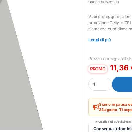
SKU: COLGLICAM1153BL
Vuoi proteggere le lent
protezione Celly in TPU
sicurezza quotidiana se
Leggi di più
Prezzo consigliato
17,
11,36
PROMO
Proteggi schermo Cell
Siamo in pausa es
23 agosto. Ti aspe
Modalità di spedizione
Consegna a domicil