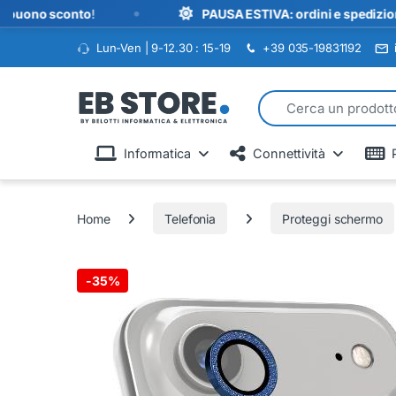
•
 sconto
!
PAUSA ESTIVA: ordini e spedizioni sospes
Lun-Ven | 9-12.30 : 15-19
+39 035-19831192
Search for:
Informatica
Connettività
Home
Telefonia
Proteggi schermo
-
35%