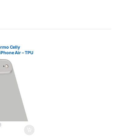
ermo Celly
iPhone Air – TPU
€