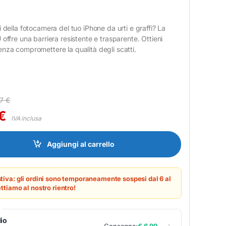
i della fotocamera del tuo iPhone da urti e graffi? La
 offre una barriera resistente e trasparente. Ottieni
nza compromettere la qualità degli scatti.
57
€
€
IVA inclusa
y Camera Lens iPhone Air TPU quantity
Aggiungi al carrello
tiva: gli ordini sono temporaneamente sospesi dal 6 al
ttiamo al nostro rientro!
io