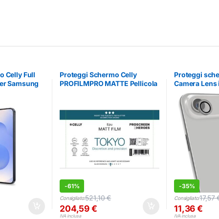
 Celly Full
Proteggi Schermo Celly
Proteggi sch
per Samsung
PROFILMPRO MATTE Pellicola
Camera Lens 
Opaca 10 Pezzi
-
61%
-
35%
521,10
€
17,57
Consigliato:
Consigliato:
204,59
€
11,36
€
IVA inclusa
IVA inclusa