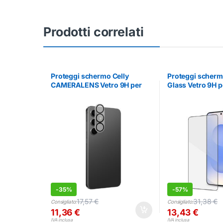
Prodotti correlati
Proteggi schermo Celly
Proteggi schermo
CAMERALENS Vetro 9H per
Glass Vetro 9H 
Samsung Galaxy S26+ 5G
Galaxy S26 5G
-
35%
-
57%
17,57
€
31,38
€
Consigliato:
Consigliato:
11,36
€
13,43
€
IVA inclusa
IVA inclusa