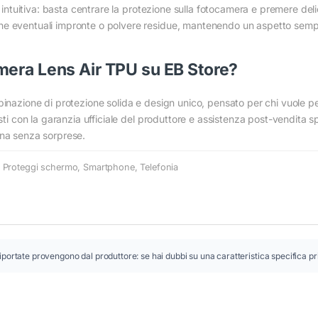
è intuitiva: basta centrare la protezione sulla fotocamera e premere del
he eventuali impronte o polvere residue, mantenendo un aspetto semp
mera Lens Air TPU su EB Store?
binazione di protezione solida e design unico, pensato per chi vuole pe
isti con la garanzia ufficiale del produttore e assistenza post-vendita s
gna senza sorprese.
:
Proteggi schermo
,
Smartphone
,
Telefonia
iportate provengono dal produttore: se hai dubbi su una caratteristica specifica pr