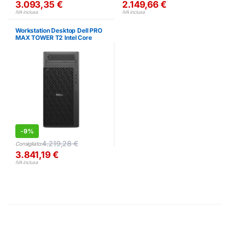
3.093,35
€
2.149,66
€
IVA inclusa
IVA inclusa
Workstation Desktop Dell PRO
MAX TOWER T2 Intel Core
Ultra 7 32GB 1TB SSD
-
9%
4.219,28
€
Consigliato:
3.841,19
€
IVA inclusa