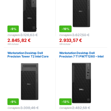
-
9%
-
19%
3.126,63
€
3.627,50
€
Consigliato:
Consigliato:
2.845,82
€
2.933,57
€
IVA inclusa
IVA inclusa
Workstation Desktop Dell
Workstation Desktop Dell
Precision Tower T2 Intel Core
Precision 7 T1 PW7T1260 – Intel
Ultra 7 32GB 1TB SSD Win11
Core Ultra 7, 16GB RAM, 512GB
Pro
SSD, RTX A1000
-
9%
-
13%
3.398,46
€
2.482,58
€
Consigliato:
Consigliato: