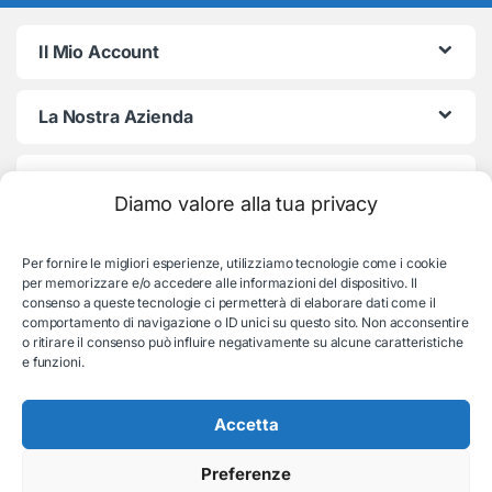
Il Mio Account
La Nostra Azienda
Termini e Condizioni
Diamo valore alla tua privacy
Per fornire le migliori esperienze, utilizziamo tecnologie come i cookie
per memorizzare e/o accedere alle informazioni del dispositivo. Il
consenso a queste tecnologie ci permetterà di elaborare dati come il
comportamento di navigazione o ID unici su questo sito. Non acconsentire
o ritirare il consenso può influire negativamente su alcune caratteristiche
e funzioni.
Serve aiuto con l'ordine?
Consulenza e supporto:
Accetta
035-19831192
Preferenze
© EB Store By Belotti Informatica & Elettronica