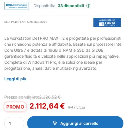
Disponibilità:
33 disponibili
ⓘ
SKU: PY498
|
EAN: 5397184936726
La workstation Dell PRO MAX T2 è progettata per professionisti
che richiedono potenza e affidabilità. Basata sul processore Intel
Core Ultra 7 e dotata di 16GB di RAM e SSD da 512GB,
garantisce fluidità e velocità nelle applicazioni più impegnative.
Completa di Windows 11 Pro, è la soluzione ideale per
progettazione, analisi dati e multitasking avanzato.
Leggi di più
Prezzo consigliato
2.320,52
€
2.112,64
€
PROMO
IVA inclusa
Workstation Desktop Dell PRO MAX T2 Intel Core Ultra 7 16GB SS
Aggiungi al carrello