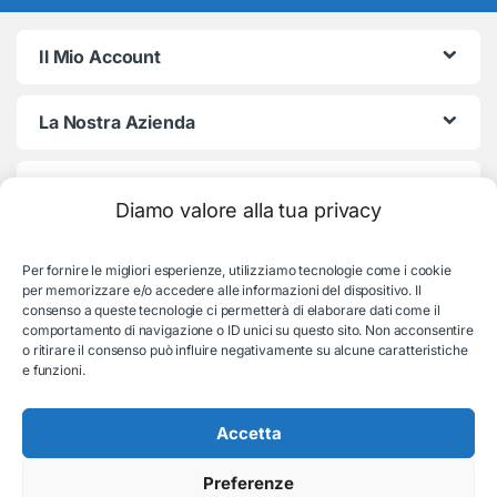
Il Mio Account
La Nostra Azienda
Termini e Condizioni
Diamo valore alla tua privacy
Per fornire le migliori esperienze, utilizziamo tecnologie come i cookie
per memorizzare e/o accedere alle informazioni del dispositivo. Il
consenso a queste tecnologie ci permetterà di elaborare dati come il
comportamento di navigazione o ID unici su questo sito. Non acconsentire
o ritirare il consenso può influire negativamente su alcune caratteristiche
e funzioni.
Serve aiuto con l'ordine?
Consulenza e supporto:
Accetta
035-19831192
Preferenze
© EB Store By Belotti Informatica & Elettronica