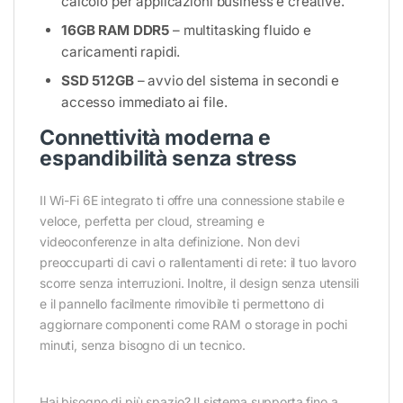
calcolo per applicazioni business e creative.
16GB RAM DDR5
– multitasking fluido e
caricamenti rapidi.
SSD 512GB
– avvio del sistema in secondi e
accesso immediato ai file.
Connettività moderna e
espandibilità senza stress
Il Wi-Fi 6E integrato ti offre una connessione stabile e
veloce, perfetta per cloud, streaming e
videoconferenze in alta definizione. Non devi
preoccuparti di cavi o rallentamenti di rete: il tuo lavoro
scorre senza interruzioni. Inoltre, il design senza utensili
e il pannello facilmente rimovibile ti permettono di
aggiornare componenti come RAM o storage in pochi
minuti, senza bisogno di un tecnico.
Hai bisogno di più spazio? Il sistema supporta fino a