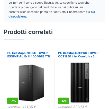
Le immagini sono a scopo illustrativo. Le specifiche tecniche
riportate provengono dal produttore: se hai dubbi su una
caratteristica specifica prima dell'acquisto, il nostro team è a
tua
disposizione
.
Prodotti correlati
PC Desktop Dell PRO TOWER
PC Desktop Dell PRO TOWER
ESSENTIAL i5-14400 16GB 1TB
QCT1250 Intel Core Ultra 5
SSD Win11 Pro
16GB SSD 512GB Win11 Pro
-
7%
-
5%
1.471,35
€
1.393,61
€
Consigliato:
Consigliato: