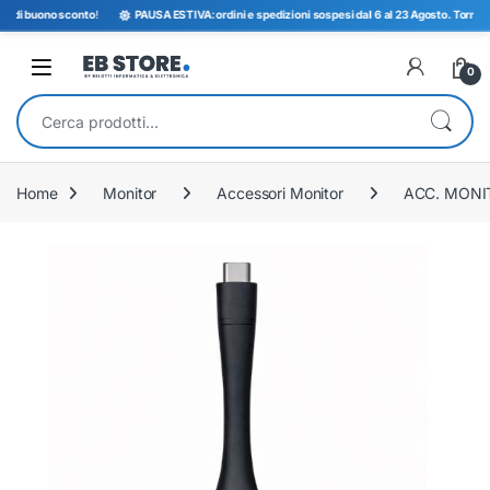
di buono sconto
!
PAUSA ESTIVA: ordini e spedizioni sospesi dal 6 al 23 Agosto. Torniamo op
Open
0
Cerca:
Home
Monitor
Accessori Monitor
ACC. MONI