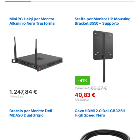
Mini PC Helgi per Monitor
Staffa per Monitor HP Mounting
Alluminio Nero Trasforma
Bracket B550 – Supporto
Display in PC
Desktop Nero
-
41%
69,27
€
Consigliato:
1.247,84
€
40,83
€
IVA inclusa
IVA inclusa
Braccio per Monitor Dell
Cavo HDMI 2.0 Dell CB325H
MDA20 Dual Grigio
High Speed Nero