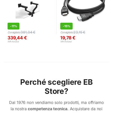
-
11%
-
15%
381,04
€
23,15
€
Consigliato:
Consigliato:
339,44
€
19,78
€
IVA inclusa
IVA inclusa
Perché scegliere EB
Store?
Dal 1976 non vendiamo solo prodotti, ma offriamo
la nostra
competenza tecnica
. Acquistare da noi