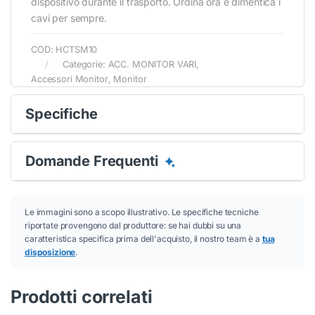
dispositivo durante il trasporto. Ordina ora e dimentica i
Conferma
Conferma
cavi per sempre.
COD:
HCTSM10
Categorie:
ACC. MONITOR VARI
,
Accessori Monitor
,
Monitor
Specifiche
Domande Frequenti
Le immagini sono a scopo illustrativo. Le specifiche tecniche
riportate provengono dal produttore: se hai dubbi su una
caratteristica specifica prima dell'acquisto, il nostro team è a
tua
disposizione
.
Prodotti correlati