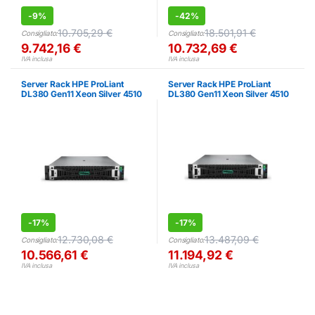
-
9%
-
42%
10.705,29
€
18.501,91
€
Consigliato:
Consigliato:
9.742,16
€
10.732,69
€
IVA inclusa
IVA inclusa
Server Rack HPE ProLiant
Server Rack HPE ProLiant
DL380 Gen11 Xeon Silver 4510
DL380 Gen11 Xeon Silver 4510
64GB SAS/SATA
64GB SAS/SATA
-
17%
-
17%
12.730,08
€
13.487,09
€
Consigliato:
Consigliato:
10.566,61
€
11.194,92
€
IVA inclusa
IVA inclusa