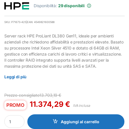
Disponibilità:
29 disponibili
ⓘ
SKU: P71673-425
|
EAN: 4549821600588
Server rack HPE ProLiant DL380 Gen11, ideale per ambienti
aziendali che richiedono affidabilità e prestazioni elevate. Basato
su processore Intel Xeon Silver 4510 e dotato di 64GB di RAM,
gestisce con efficienza carichi di lavoro critici e virtualizzazione.
Il controller RAID integrato supporta livelli avanzati per la
massima protezione dei dati su unità SAS e SATA.
Leggi di più
Prezzo consigliato
13.703,19
€
11.374,29
€
PROMO
IVA inclusa
Server Rack HPE ProLiant DL380 Gen11 Xeon Silver 4510 64GB S
Aggiungi al carrello