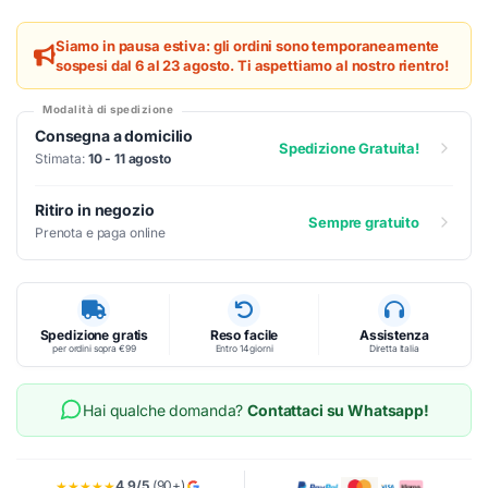
Siamo in pausa estiva: gli ordini sono temporaneamente
sospesi dal 6 al 23 agosto. Ti aspettiamo al nostro rientro!
Modalità di spedizione
Consegna a domicilio
Spedizione Gratuita!
Stimata:
10 - 11 agosto
Ritiro in negozio
Sempre gratuito
Prenota e paga online
Spedizione gratis
Reso facile
Assistenza
per ordini sopra €99
Entro 14 giorni
Diretta Italia
Hai qualche domanda?
Contattaci su Whatsapp!
4.9/5
(90+)
★★★★★