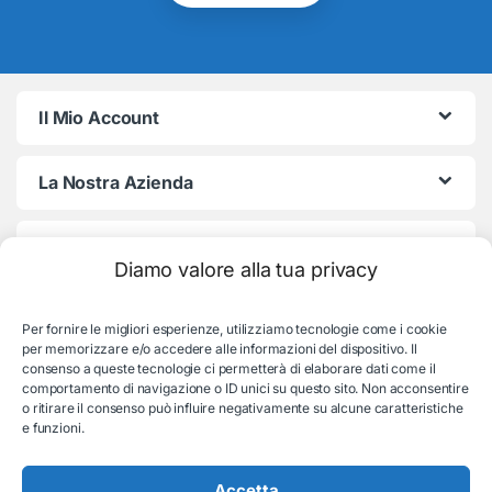
Il Mio Account
La Nostra Azienda
Termini e Condizioni
Diamo valore alla tua privacy
Per fornire le migliori esperienze, utilizziamo tecnologie come i cookie
per memorizzare e/o accedere alle informazioni del dispositivo. Il
consenso a queste tecnologie ci permetterà di elaborare dati come il
comportamento di navigazione o ID unici su questo sito. Non acconsentire
o ritirare il consenso può influire negativamente su alcune caratteristiche
e funzioni.
Serve aiuto con l'ordine?
Consulenza e supporto:
Accetta