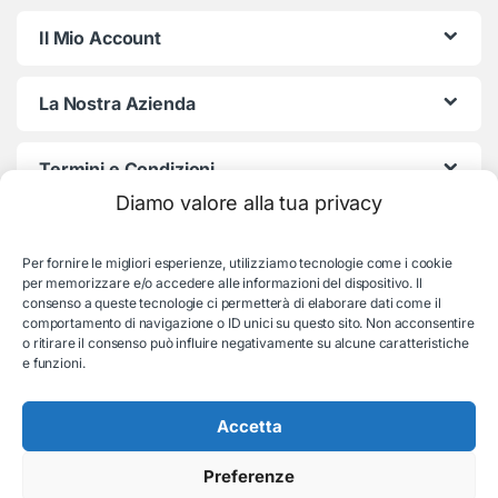
Il Mio Account
La Nostra Azienda
Termini e Condizioni
Diamo valore alla tua privacy
Per fornire le migliori esperienze, utilizziamo tecnologie come i cookie
per memorizzare e/o accedere alle informazioni del dispositivo. Il
consenso a queste tecnologie ci permetterà di elaborare dati come il
comportamento di navigazione o ID unici su questo sito. Non acconsentire
o ritirare il consenso può influire negativamente su alcune caratteristiche
e funzioni.
Serve aiuto con l'ordine?
Consulenza e supporto:
035-19831192
Accetta
Preferenze
© EB Store By Belotti Informatica & Elettronica
Via S. Pellico 2B, Villongo (BG) - P.IVA: 04653840167