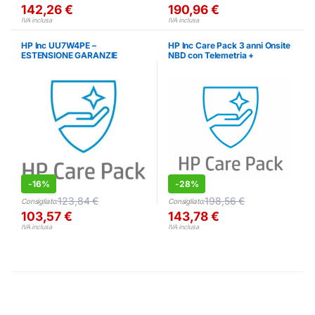
142,26
€
190,96
€
IVA inclusa
IVA inclusa
HP Inc UU7W4PE –
HP Inc Care Pack 3 anni Onsite
ESTENSIONE GARANZIE
NBD con Telemetria +
Preferred Access + Travel (per
EliteBook 600 G11 e 6 AI) –
ESTENSIONE GARANZIE
-
16%
-
28%
123,84
€
198,56
€
Consigliato:
Consigliato:
103,57
€
143,78
€
IVA inclusa
IVA inclusa