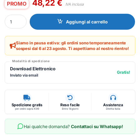
48,22
€
PROMO
IVA inclusa
HP Inc 3Y 3D ONSITE 2Y WTY LOW NB SV - ESTENSIONE GARANZ
Aggiungi al carrello
Siamo in pausa estiva: gli ordini sono temporaneamente
sospesi dal 6 al 23 agosto. Ti aspettiamo al nostro rientro!
Modalità di spedizione
Download Elettronico
Gratis!
Inviato via email
Spedizione gratis
Reso facile
Assistenza
per ordini sopra €99
Entro 14 giorni
Diretta Italia
Hai qualche domanda?
Contattaci su Whatsapp!