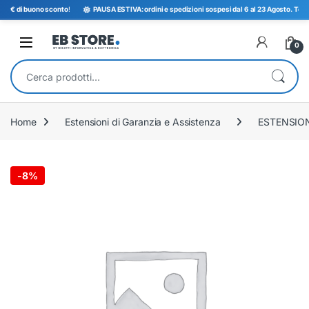
5€ di buono sconto
!
PAUSA ESTIVA: ordini e spedizioni sospesi dal 6 al 23 Agosto. Torniam
Open
0
Cerca:
Home
Estensioni di Garanzia e Assistenza
ESTENSIO
-
8%