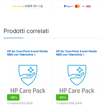
4.9/5
(90+)
★★★★★
Prodotti correlati
HP Inc Care Pack 4 anni Onsite
HP Inc Care Pack 4 anni Onsite
NBD con Telemetria +
NBD con Telemetria +
Preferred Access + Travel (per
Preferred Access (per
ProBook 400 G11 e 4 AI) –
EliteBook 600 G11 e 6 AI) –
ESTENSIONE GARANZIE
ESTENSIONE GARANZIE
-
36%
-
25%
221,39
€
256,24
€
Consigliato:
Consigliato: