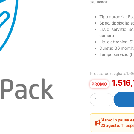
SKU: UR1M9E
Tipo garanzia: Es
Spec. tipologia: so
Liv. di servizio: S
corriere
Lic. elettronica: Sì
Durata: 36 month
Tempo servizio (hr
Prezzo consigliato
1.6
1.516
PROMO
HP Inc 3Y ADVANCED
Siamo in pausa es
23 agosto. Ti aspe