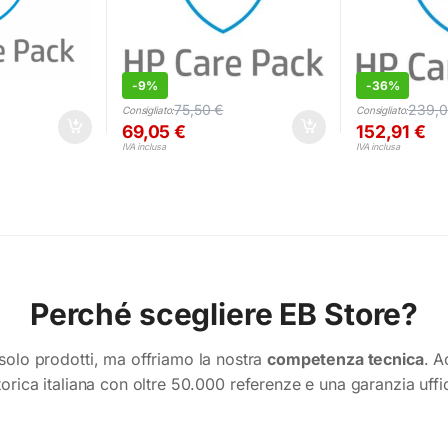
-
9%
-
36%
75,50
€
239,
Consigliato:
Consigliato:
69,05
€
152,91
€
IVA inclusa
IVA inclusa
Perché scegliere EB Store?
olo prodotti, ma offriamo la nostra
competenza tecnica
. A
torica italiana con oltre 50.000 referenze e una garanzia uffi