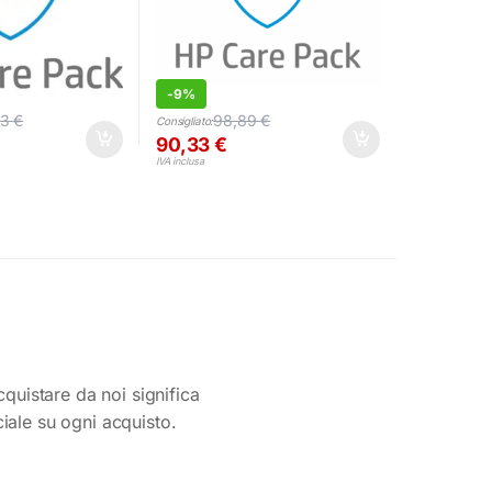
-
9%
03
€
98,89
€
Consigliato:
90,33
€
IVA inclusa
cquistare da noi significa
ciale su ogni acquisto.