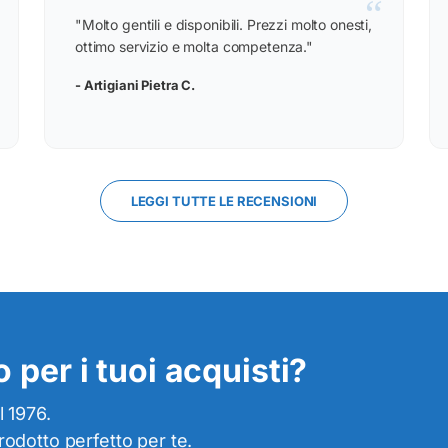
“
"Molto gentili e disponibili. Prezzi molto onesti,
ottimo servizio e molta competenza."
- Artigiani Pietra C.
LEGGI TUTTE LE RECENSIONI
 per i tuoi acquisti?
l 1976.
prodotto perfetto per te.