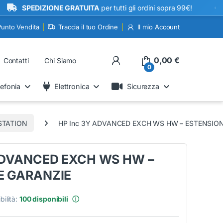
•
SPEDIZIONE GRATUITA
per tutti gli ordini sopra 99€!
Punto Vendita
Traccia il tuo Ordine
Il mio Account
My Account
0,00
€
Contatti
Chi Siamo
0
lefonia
Elettronica
Sicurezza
STATION
HP Inc 3Y ADVANCED EXCH WS HW – ESTENSIO
ADVANCED EXCH WS HW –
E GARANZIE
bilità:
100 disponibili
ⓘ