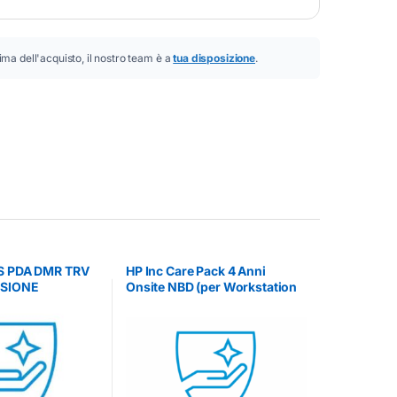
ima dell'acquisto, il nostro team è a
tua disposizione
.
NS PDA DMR TRV
HP Inc Care Pack 4 Anni
NSIONE
Onsite NBD (per Workstation
Z1 e Z2 G1i) – ESTENSIONE
GARANZIE