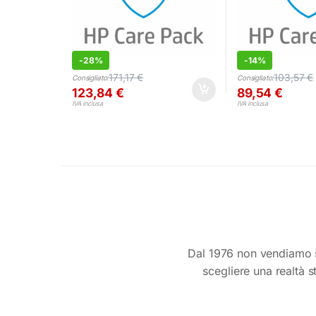
-
28%
-
14%
171,17
€
103,57
€
Consigliato:
Consigliato:
123,84
€
89,54
€
IVA inclusa
IVA inclusa
Dal 1976 non vendiamo s
scegliere una realtà s