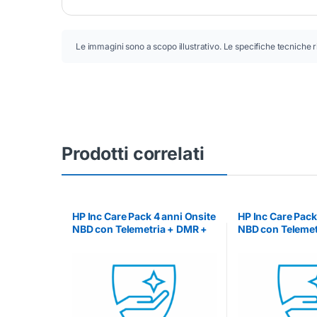
Le immagini sono a scopo illustrativo. Le specifiche tecniche r
Prodotti correlati
HP Inc Care Pack 4 anni Onsite
HP Inc Care Pack
NBD con Telemetria + DMR +
NBD con Telemet
Peripherals (per Z1 e Z2 G1i) –
Peripherals (per 
ESTENSIONE GARANZIE
ESTENSIONE G