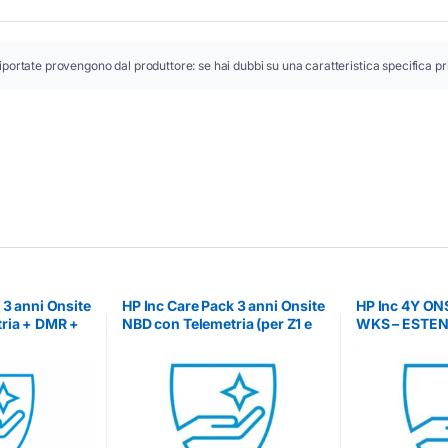
iportate provengono dal produttore: se hai dubbi su una caratteristica specifica pr
 3 anni Onsite
HP Inc Care Pack 3 anni Onsite
HP Inc 4Y O
ria + DMR +
NBD con Telemetria (per Z1 e
WKS – ESTE
Z1 e Z2 G1i) –
Z2 G1i) – ESTENSIONE
GARANZIE
ARANZIE
GARANZIE