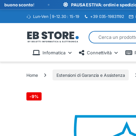
•
no sconto
!
PAUSA ESTIVA: ordini e spedizioni sospe
Lun-Ven | 9-12.30 : 15-19
+39 035-19831192
Search for:
Informatica
Connettività
Home
Estensioni di Garanzia e Assistenza
-
9%