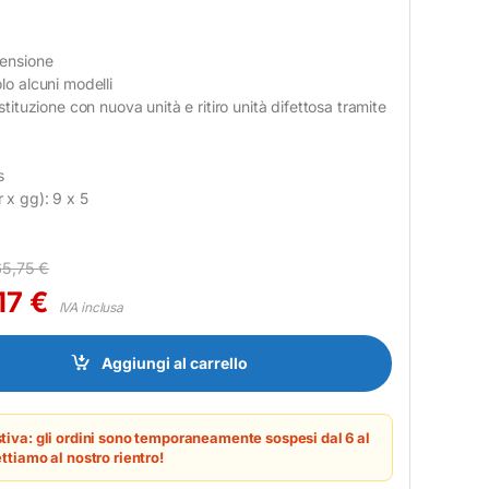
tensione
lo alcuni modelli
ostituzione con nuova unità e ritiro unità difettosa tramite
s
 x gg): 9 x 5
65,75
€
,17
€
IVA inclusa
 EXCH WS HW - ESTENSIONE GARANZIE quantity
Aggiungi al carrello
tiva: gli ordini sono temporaneamente sospesi dal 6 al
ttiamo al nostro rientro!