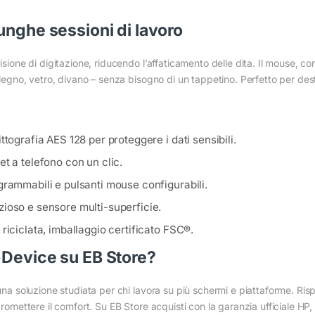
unghe sessioni di lavoro
isione di digitazione, riducendo l’affaticamento delle dita. Il mouse, con
n legno, vetro, divano – senza bisogno di un tappetino. Perfetto per des
ttografia AES 128 per proteggere i dati sensibili.
t a telefono con un clic.
grammabili e pulsanti mouse configurabili.
ioso e sensore multi-superficie.
iciclata, imballaggio certificato FSC®.
-Device su EB Store?
 una soluzione studiata per chi lavora su più schermi e piattaforme. Risp
mpromettere il comfort. Su EB Store acquisti con la garanzia ufficiale H