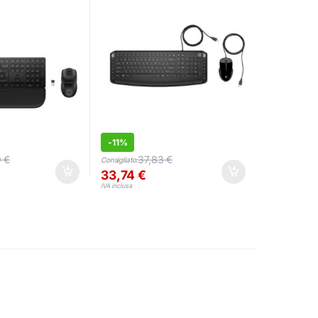
-
11%
9
€
37,83
€
Consigliato:
33,74
€
IVA inclusa