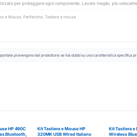
inforzato per proteggere ogni componente. Lavora meglio, più veloceme
iera e Mouse
,
Periferiche
,
Tastiere e mouse
iportate provengono dal produttore: se hai dubbi su una caratteristica specifica pr
Mouse HP 490C
Kit Tastiera e Mouse HP
Kit Tastiera 
ss Bluetooth,
320MK USB Wired Italiano
Wireless Blue