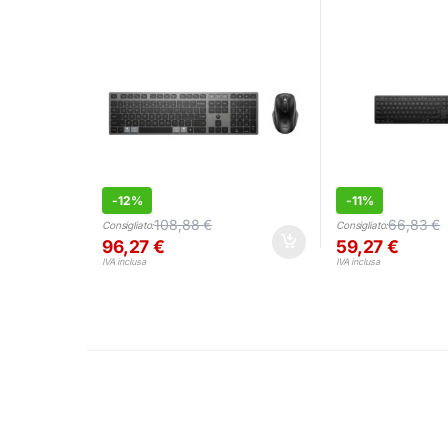
Multidispositivo
Ergonomico, IT
-
12%
-
11%
108,88
€
66,83
€
Consigliato:
Consigliato:
96,27
€
59,27
€
IVA inclusa
IVA inclusa