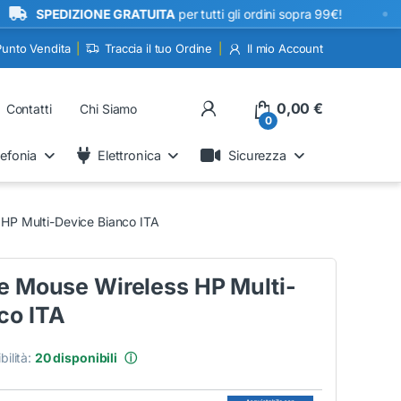
•
PEDIZIONE GRATUITA
per tutti gli ordini sopra 99€!
Punto Vendita
Traccia il tuo Ordine
Il mio Account
My Account
0,00
€
Contatti
Chi Siamo
0
lefonia
Elettronica
Sicurezza
s HP Multi-Device Bianco ITA
 e Mouse Wireless HP Multi-
co ITA
bilità:
20 disponibili
ⓘ