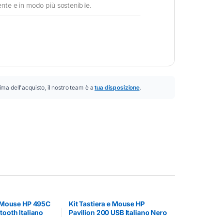
nte e in modo più sostenibile.
ima dell'acquisto, il nostro team è a
tua disposizione
.
e Mouse HP 495C
Kit Tastiera e Mouse HP
tooth Italiano
Pavilion 200 USB Italiano Nero