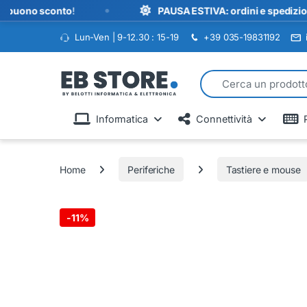
•
o sconto
!
PAUSA ESTIVA: ordini e spedizioni sospes
Lun-Ven | 9-12.30 : 15-19
+39 035-19831192
Search for:
Informatica
Connettività
Home
Periferiche
Tastiere e mouse
-
11%