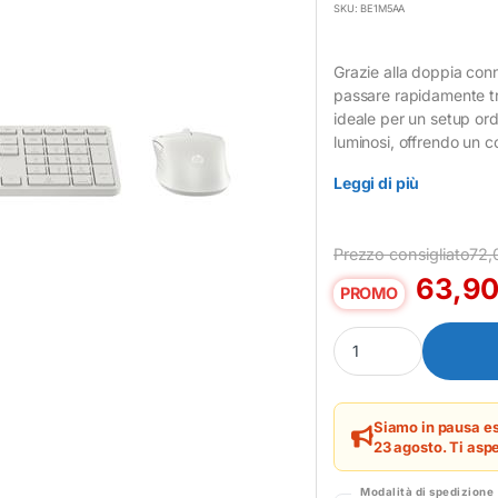
SKU: BE1M5AA
Grazie alla doppia conn
passare rapidamente tr
ideale per un setup ord
luminosi, offrendo un co
Leggi di più
Prezzo consigliato
72,
63,9
PROMO
Kit Tastiera e Mouse 
Siamo in pausa es
23 agosto. Ti aspe
Modalità di spedizione