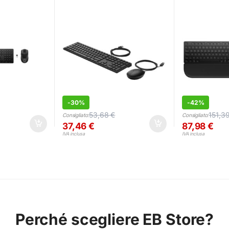
A
Nero
-
30%
-
42%
53,68
€
151,3
Consigliato:
Consigliato:
37,46
€
87,98
€
IVA inclusa
IVA inclusa
Perché scegliere EB Store?