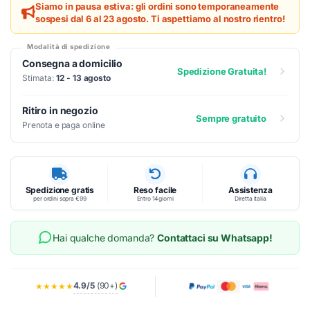
Siamo in pausa estiva: gli ordini sono temporaneamente
sospesi dal 6 al 23 agosto. Ti aspettiamo al nostro rientro!
Modalità di spedizione
Consegna a domicilio
Spedizione Gratuita!
Stimata:
12 - 13 agosto
Ritiro in negozio
Sempre gratuito
Prenota e paga online
Spedizione gratis
Reso facile
Assistenza
per ordini sopra €99
Entro 14 giorni
Diretta Italia
Hai qualche domanda?
Contattaci su Whatsapp!
4.9/5
(90+)
★★★★★