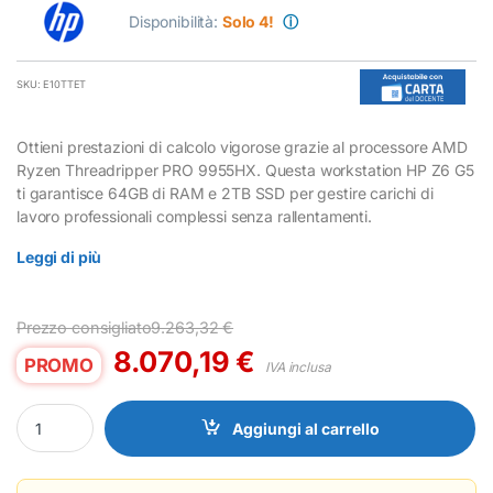
Disponibilità:
Solo 4!
ⓘ
SKU: E10TTET
Ottieni prestazioni di calcolo vigorose grazie al processore AMD
Ryzen Threadripper PRO 9955HX. Questa workstation HP Z6 G5
ti garantisce 64GB di RAM e 2TB SSD per gestire carichi di
lavoro professionali complessi senza rallentamenti.
Leggi di più
Prezzo consigliato
9.263,32
€
8.070,19
€
PROMO
IVA inclusa
Workstation HP Z6 G5 AMD Threadripper PRO 9955HX 64GB 2TB
Aggiungi al carrello