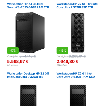
Workstation HP Z4 G5 Intel
Workstation HP Z2 SFF G1i Intel
Xeon W3-2525 64GB RAM 1TB
Core Ultra 7 32GB SSD 1TB
SSD
RTX A1000
-
17%
-
19%
6.747,40
€
3.263,61
€
Consigliato:
Consigliato:
5.568,67
€
2.646,80
€
IVA inclusa
IVA inclusa
Workstation Desktop HP Z2 G1i
Workstation HP Z2 G1i Intel
Intel Core Ultra 9 32GB 1TB
Core Ultra 9 64GB RAM SSD
SSD Win11 Pro
1TB