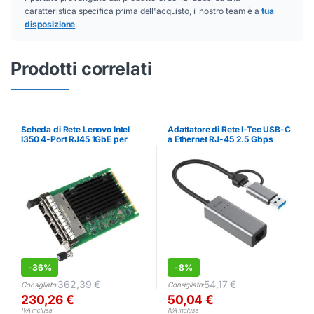
caratteristica specifica prima dell'acquisto, il nostro team è a
tua
disposizione
.
Prodotti correlati
Scheda di Rete Lenovo Intel
Adattatore di Rete I-Tec USB-C
I350 4-Port RJ45 1GbE per
a Ethernet RJ-45 2.5 Gbps
Server
-
36%
-
8%
362,39
€
54,17
€
Consigliato:
Consigliato:
230,26
€
50,04
€
IVA inclusa
IVA inclusa