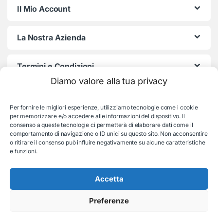
Il Mio Account
La Nostra Azienda
Termini e Condizioni
Diamo valore alla tua privacy
Per fornire le migliori esperienze, utilizziamo tecnologie come i cookie
per memorizzare e/o accedere alle informazioni del dispositivo. Il
consenso a queste tecnologie ci permetterà di elaborare dati come il
comportamento di navigazione o ID unici su questo sito. Non acconsentire
o ritirare il consenso può influire negativamente su alcune caratteristiche
e funzioni.
Serve aiuto con l'ordine?
Consulenza e supporto:
035-19831192
Accetta
Preferenze
© EB Store By Belotti Informatica & Elettronica
Via S. Pellico 2B, Villongo (BG) - P.IVA: 04653840167