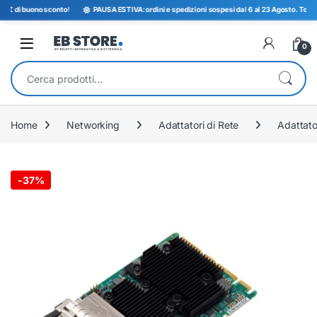
€ di buono sconto
!
PAUSA ESTIVA: ordini e spedizioni sospesi dal 6 al 23 Agosto. Torniamo
Open
0
Cerca:
Home
Networking
Adattatori di Rete
Adattato
-
37%