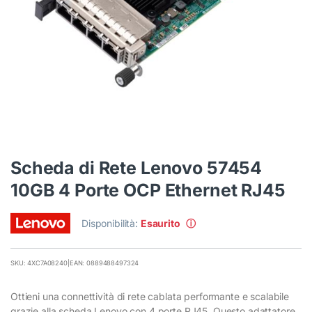
Scheda di Rete Lenovo 57454
10GB 4 Porte OCP Ethernet RJ45
Disponibilità:
Esaurito
ⓘ
SKU: 4XC7A08240
|
EAN: 0889488497324
Ottieni una connettività di rete cablata performante e scalabile
grazie alla scheda Lenovo con 4 porte RJ45. Questo adattatore