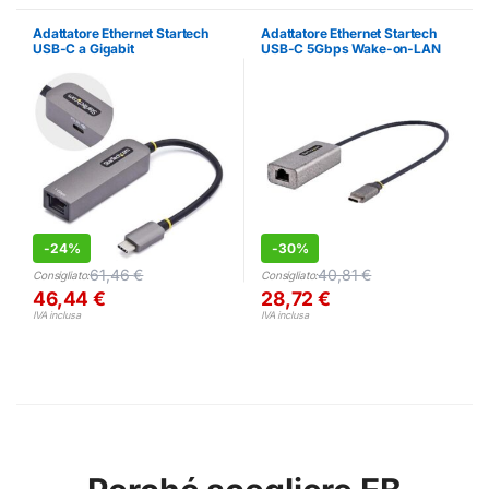
Adattatore Ethernet Startech
Adattatore Ethernet Startech
USB-C a Gigabit
USB-C 5Gbps Wake-on-LAN
-
24%
-
30%
61,46
€
40,81
€
Consigliato:
Consigliato:
46,44
€
28,72
€
IVA inclusa
IVA inclusa