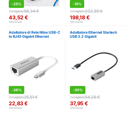
-
25%
-
15%
58,34
€
232,85
€
Consigliato:
Consigliato:
43,52
€
198,18
€
IVA inclusa
IVA inclusa
Adattatore di Rete Nilox USB-C
Adattatore Ethernet Startech
to RJ45 Gigabit Ethernet
USB 3.2 Gigabit
1000Mbit/s
-
36%
-
30%
35,51
€
54,28
€
Consigliato:
Consigliato:
22,83
€
37,95
€
IVA inclusa
IVA inclusa