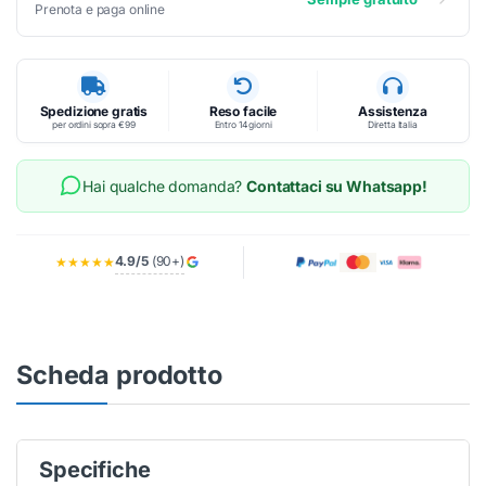
Prenota e paga online
Spedizione gratis
Reso facile
Assistenza
per ordini sopra €99
Entro 14 giorni
Diretta Italia
Hai qualche domanda?
Contattaci su Whatsapp!
4.9/5
(90+)
★★★★★
Scheda prodotto
Specifiche