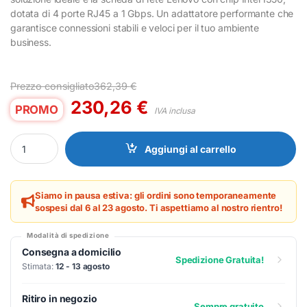
dotata di 4 porte RJ45 a 1 Gbps. Un adattatore performante che
garantisce connessioni stabili e veloci per il tuo ambiente
business.
Prezzo consigliato
362,39
€
230,26
€
PROMO
IVA inclusa
Scheda di Rete Lenovo Intel I350 4-Port RJ45 1GbE per Server qu
Aggiungi al carrello
Siamo in pausa estiva: gli ordini sono temporaneamente
sospesi dal 6 al 23 agosto. Ti aspettiamo al nostro rientro!
Modalità di spedizione
Consegna a domicilio
Spedizione Gratuita!
Stimata:
12 - 13 agosto
Ritiro in negozio
Sempre gratuito