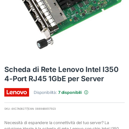
Scheda di Rete Lenovo Intel I350
4-Port RJ45 1GbE per Server
Disponibilità:
7 disponibili
ⓘ
SKU: 4XC7A08277
|
EAN: 0889488517923
Necessità di espandere la connettività del tuo server? La
soluzione ideale è la scheda di rete Lenovo con chip Intel I350,