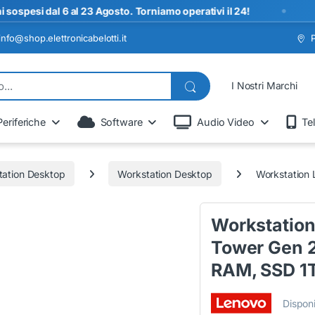
•
 dal 6 al 23 Agosto. Torniamo operativi il 24!
SP
info@shop.elettronicabelotti.it
I Nostri Marchi
Periferiche
Software
Audio Video
Te
tation Desktop
Workstation Desktop
Workstation 
Workstation
Tower Gen 2 
RAM, SSD 1
Disponi