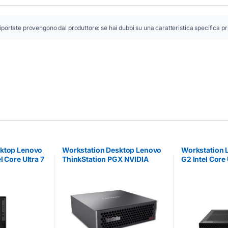
iportate provengono dal produttore: se hai dubbi su una caratteristica specifica pr
sktop Lenovo
Workstation Desktop Lenovo
Workstation 
l Core Ultra 7
ThinkStation PGX NVIDIA
G2 Intel Core
Blackwell 128GB 4TB SSD
1TB