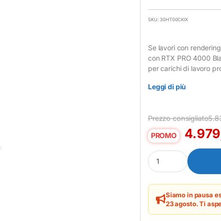
SKU: 30HT00CKIX
Se lavori con rendering
con RTX PRO 4000 Blac
per carichi di lavoro pr
Leggi di più
Prezzo consigliato
5.8
4.979
PROMO
Workstation Lenovo Th
Siamo in pausa es
23 agosto. Ti aspe