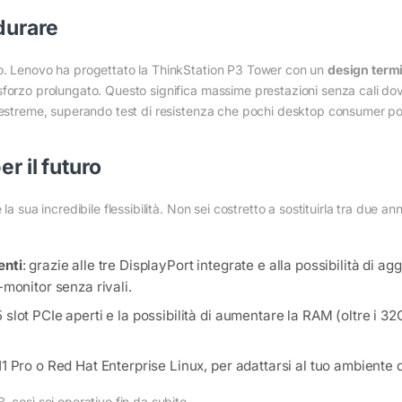
durare
to. Lenovo ha progettato la ThinkStation P3 Tower con un
design term
forzo prolungato. Questo significa massime prestazioni senza cali dovut
i estreme, superando test di resistenza che pochi desktop consumer p
r il futuro
a sua incredibile flessibilità. Non sei costretto a sostituirla tra due an
enti
: grazie alle tre DisplayPort integrate e alla possibilità di a
monitor senza rivali.
5 slot PCIe aperti e la possibilità di aumentare la RAM (oltre i 
1 Pro o Red Hat Enterprise Linux, per adattarsi al tuo ambiente d
 così sei operativo fin da subito.