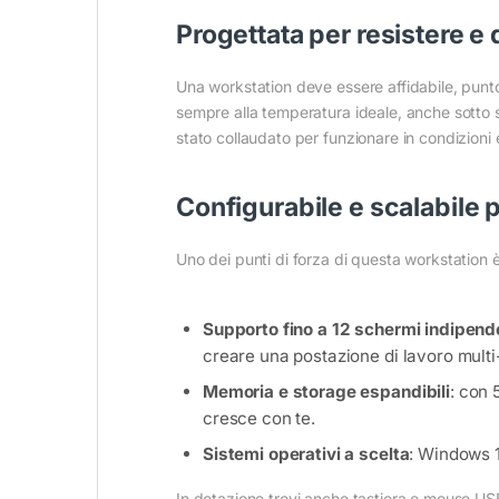
Progettata per resistere e 
Una workstation deve essere affidabile, pun
sempre alla temperatura ideale, anche sotto s
stato collaudato per funzionare in condizion
Configurabile e scalabile pe
Uno dei punti di forza di questa workstation è l
Supporto fino a 12 schermi indipend
creare una postazione di lavoro multi-
Memoria e storage espandibili
: con 
cresce con te.
Sistemi operativi a scelta
: Windows 1
In dotazione trovi anche tastiera e mouse USB,