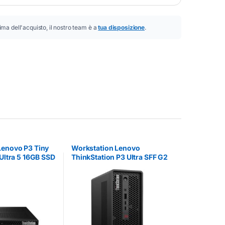
ima dell'acquisto, il nostro team è a
tua disposizione
.
Lenovo P3 Tiny
Workstation Lenovo
 Ultra 5 16GB SSD
ThinkStation P3 Ultra SFF G2
Intel Core Ultra 7 32GB 1TB
SSD