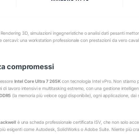
 Rendering 3D, simulazioni ingegneristiche o analisi dati pesanti mett
 cercavi: una workstation professionale con prestazioni da vero cavall
nza compromessi
ocessore
Intel Core Ultra 7 265K
con tecnologia Intel vPro. Non stiamo 
i di lavoro intensivi e multitasking estremo, con una gestione intelligen
 DDR5
(la memoria più veloce oggi disponibile), ogni applicazione, dai 
lackwell
è una scheda professionale certificata ISV, che non solo accele
e più esigenti come Autodesk, SolidWorks o Adobe Suite. Niente più cr