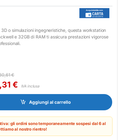
 3D o simulazioni ingegneristiche, questa workstation
kwell e 32GB di RAM ti assicura prestazioni vigorose
ofessionali.
30,61
€
,31
€
IVA inclusa
inkStation P3 Tower Gen 2 - Intel Core Ultra 7, 32GB RAM, SSD 1TB
Aggiungi al carrello
tiva: gli ordini sono temporaneamente sospesi dal 6 al
ttiamo al nostro rientro!