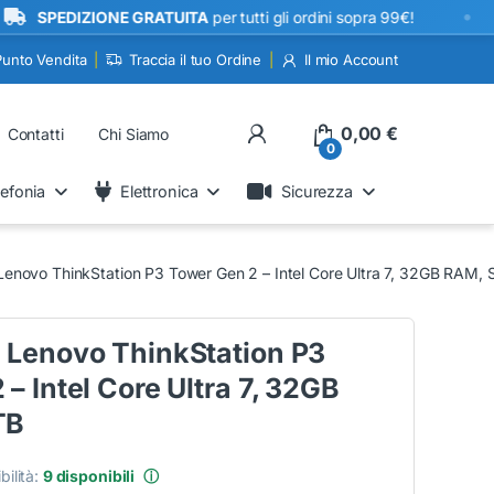
•
EDIZIONE GRATUITA
per tutti gli ordini sopra 99€!
Punto Vendita
Traccia il tuo Ordine
Il mio Account
My Account
0,00
€
Contatti
Chi Siamo
0
lefonia
Elettronica
Sicurezza
Lenovo ThinkStation P3 Tower Gen 2 – Intel Core Ultra 7, 32GB RAM,
 Lenovo ThinkStation P3
– Intel Core Ultra 7, 32GB
TB
bilità:
9 disponibili
ⓘ