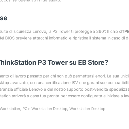
ise
 suite di sicurezza Lenovo, la P3 Tower ti protegge a 360°. Il chip
dTPM
l BIOS previene attacchi informatici e ripristina il sistema in caso di d
hinkStation P3 Tower su EB Store?
to di lavoro pensato per chi non può permettersi errori. La sua unicità 
top avanzato, con una certificazione ISV che garantisce compatibilità 
aranzia ufficiale Lenovo e del nostro supporto post-vendita specializza
tation arriverà a casa tua pronta per essere configurata e iniziare a la
Workstation
,
PC e Workstation Desktop
,
Workstation Desktop