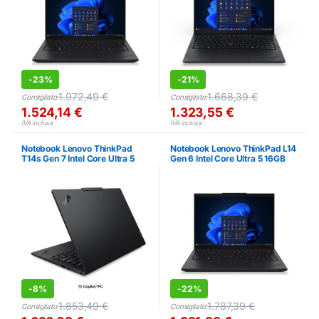
-
23%
-
21%
1.972,49
€
1.668,39
€
Consigliato:
Consigliato:
1.524,14
€
1.323,55
€
IVA inclusa
IVA inclusa
Notebook Lenovo ThinkPad
Notebook Lenovo ThinkPad L14
T14s Gen 7 Intel Core Ultra 5
Gen 6 Intel Core Ultra 5 16GB
16GB 512GB 14″
512GB 14″
-
8%
-
22%
1.853,49
€
1.787,39
€
Consigliato:
Consigliato: