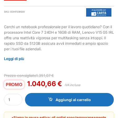
SKU: 83HF00K8IX
Cerchi un notebook professionale per il lavoro quotidiano? Con il
processore Intel Core 7 240H e 16GB di RAM, Lenovo V15 G5 IRL
offre una reattività vigorosa per multitasking senza intoppi. Il
rapido SSD da 512GB assicura avvii immediati e ampio spazio
per i tuoi file aziendali.
Leggi di più
Prezzo consigliato
1.351,07
€
1.040,66
€
PROMO
IVA inclusa
Notebook 15.6" Lenovo V15 G5 IRL Core 7 240H 16GB 512GB quan
Aggiungi al carrello
Siamo in pausa estiva: gli ordini sono temporaneamente