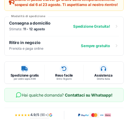
sospesi dal 6 al 23 agosto. Ti aspettiamo al nostro rientro!
Modalità di spedizione
Consegna a domicilio
Spedizione Gratuita!
Stimata:
11 - 12 agosto
Ritiro in negozio
Sempre gratuito
Prenota e paga online
Spedizione gratis
Reso facile
Assistenza
per ordini sopra €99
Entro 14 giorni
Diretta Italia
Hai qualche domanda?
Contattaci su Whatsapp!
4.9/5
(90+)
★★★★★