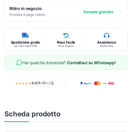
Ritiro in negozio
Sempre gratuito
Prenota e paga online
Spedizione gratis
Reso facile
Assistenza
per ordini sopra €99
Entro 14 giorni
Diretta Italia
Hai qualche domanda?
Contattaci su Whatsapp!
4.9/5
(90+)
★★★★★
Scheda prodotto