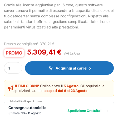
Grazie alla licenza aggiuntiva per 16 core, questo software
server Lenovo ti permette di espandere la capacità di calcolo del
tuo datacenter senza complesse riconfigurazioni. Rispetto alle
soluzioni standard, offre una gestione semplificata delle risorse
per ambienti virtualizzati ad alte prestazioni.
Prezzo consigliato
6.370,21
€
5.309,41
€
PROMO
IVA inclusa
Software Server Lenovo WINSVR2025DTC 16 Core Licenza Aggiun
Aggiungi al carrello
ULTIMI GIORNI!
Ordina entro il
5 Agosto
. Gli acquisti e le
spedizioni saranno
sospesi dal 6 al 23 Agosto
.
Modalità di spedizione
Consegna a domicilio
Spedizione Gratuita!
Stimata:
10 - 11 agosto