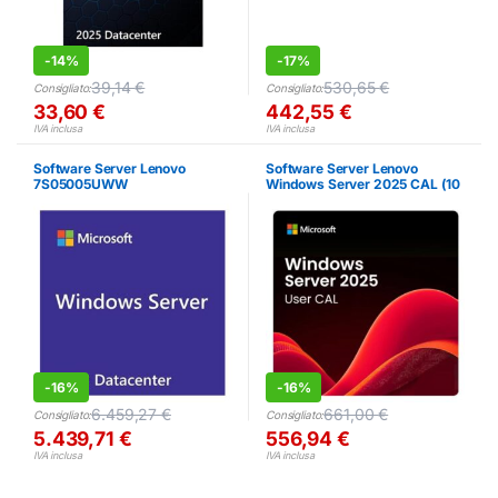
-
14%
-
17%
39,14
€
530,65
€
Consigliato:
Consigliato:
33,60
€
442,55
€
IVA inclusa
IVA inclusa
Software Server Lenovo
Software Server Lenovo
7S05005UWW
Windows Server 2025 CAL (10
User) – Licenza Box
-
16%
-
16%
6.459,27
€
661,00
€
Consigliato:
Consigliato:
5.439,71
€
556,94
€
IVA inclusa
IVA inclusa