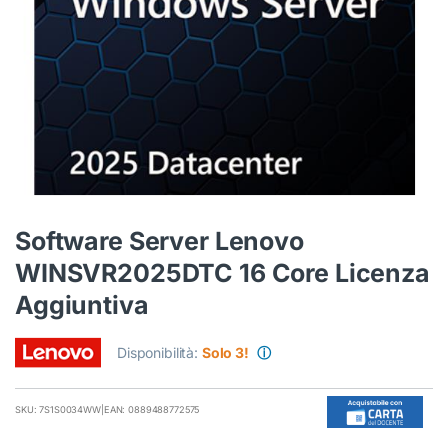
Software Server Lenovo
WINSVR2025DTC 16 Core Licenza
Aggiuntiva
Disponibilità:
Solo 3!
ⓘ
SKU: 7S1S0034WW
|
EAN: 0889488772575