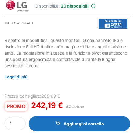
Disponibilità:
20 disponibili
ⓘ
SKU: 24BA750-T.AEU
Rispetto ai modelli fissi, questo monitor LG con pannello IPS e
risoluzione Full HD ti offre un’immagine nitida e angoli di visione
ampi. La regolazione in altezza e la funzione pivot garantiscono
una postura ergonomica e confortevole durante le lunghe
sessioni di lavoro.
Leggi di più
Prezzo consigliato
268,69
€
242,19
€
PROMO
IVA inclusa
Monitor 24" LG 24BA750 IPS Full HD con Regolazione Altezza per 
Aggiungi al carrello