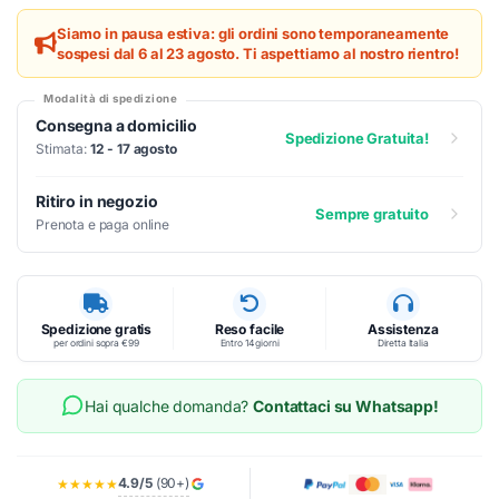
Siamo in pausa estiva: gli ordini sono temporaneamente
sospesi dal 6 al 23 agosto. Ti aspettiamo al nostro rientro!
Modalità di spedizione
Consegna a domicilio
Spedizione Gratuita!
Stimata:
12 - 17 agosto
Ritiro in negozio
Sempre gratuito
Prenota e paga online
Spedizione gratis
Reso facile
Assistenza
per ordini sopra €99
Entro 14 giorni
Diretta Italia
Hai qualche domanda?
Contattaci su Whatsapp!
4.9/5
(90+)
★★★★★