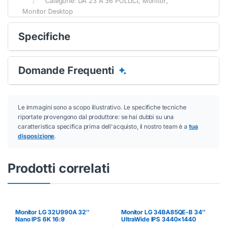
Categorie:
DA 23 A 36 POLLICI
,
Monitor
,
Monitor Desktop
Specifiche
Domande Frequenti
Le immagini sono a scopo illustrativo. Le specifiche tecniche
riportate provengono dal produttore: se hai dubbi su una
caratteristica specifica prima dell'acquisto, il nostro team è a
tua
disposizione
.
Prodotti correlati
Monitor LG 32U990A 32″
Monitor LG 34BA85QE-B 34″
Nano IPS 6K 16:9
UltraWide IPS 3440×1440