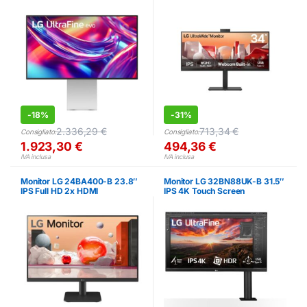
-
18%
-
31%
2.336,29
€
713,34
€
Consigliato:
Consigliato:
1.923,30
€
494,36
€
IVA inclusa
IVA inclusa
Monitor LG 24BA400-B 23.8″
Monitor LG 32BN88UK-B 31.5″
IPS Full HD 2x HDMI
IPS 4K Touch Screen