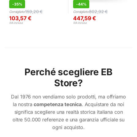
-
35%
-
44%
159,20
€
802,92
€
Consigliato:
Consigliato:
103,57
€
447,59
€
IVA inclusa
IVA inclusa
Perché scegliere EB
Store?
Dal 1976 non vendiamo solo prodotti, ma offriamo
la nostra
competenza tecnica
. Acquistare da noi
significa scegliere una realtà storica italiana con
oltre 50.000 referenze e una garanzia ufficiale su
ogni acquisto.