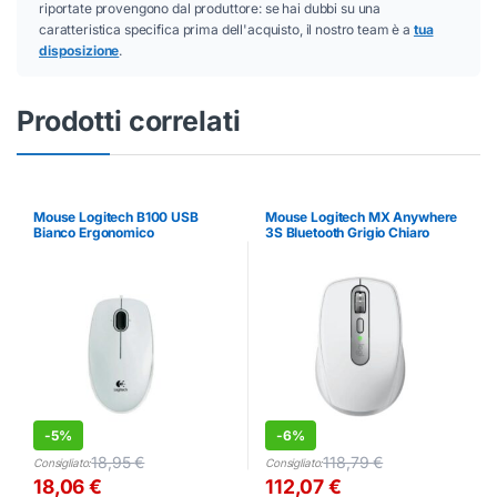
riportate provengono dal produttore: se hai dubbi su una
caratteristica specifica prima dell'acquisto, il nostro team è a
tua
disposizione
.
Prodotti correlati
Mouse Logitech B100 USB
Mouse Logitech MX Anywhere
Bianco Ergonomico
3S Bluetooth Grigio Chiaro
Ergonomico
-
5%
-
6%
18,95
€
118,79
€
Consigliato:
Consigliato:
18,06
€
112,07
€