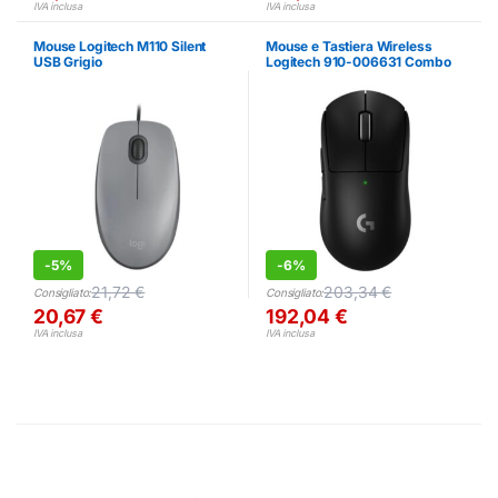
IVA inclusa
IVA inclusa
Mouse Logitech M110 Silent
Mouse e Tastiera Wireless
USB Grigio
Logitech 910-006631 Combo
-
5%
-
6%
21,72
€
203,34
€
Consigliato:
Consigliato:
20,67
€
192,04
€
IVA inclusa
IVA inclusa