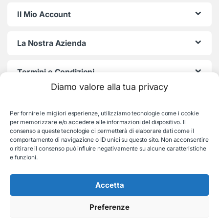
Il Mio Account
La Nostra Azienda
Termini e Condizioni
Diamo valore alla tua privacy
Per fornire le migliori esperienze, utilizziamo tecnologie come i cookie
per memorizzare e/o accedere alle informazioni del dispositivo. Il
consenso a queste tecnologie ci permetterà di elaborare dati come il
comportamento di navigazione o ID unici su questo sito. Non acconsentire
o ritirare il consenso può influire negativamente su alcune caratteristiche
e funzioni.
Serve aiuto con l'ordine?
Consulenza e supporto:
035-19831192
Accetta
Preferenze
© EB Store By Belotti Informatica & Elettronica
Via S. Pellico 2B, Villongo (BG) - P.IVA: 04653840167