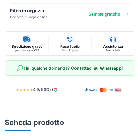
Ritiro in negozio
Sempre gratuito
Prenota e paga online
Spedizione gratis
Reso facile
Assistenza
per ordini sopra €99
Entro 14 giorni
Diretta Italia
Hai qualche domanda?
Contattaci su Whatsapp!
4.9/5
(90+)
★★★★★
Scheda prodotto