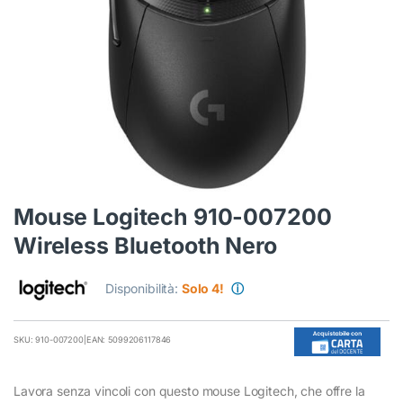
Mouse Logitech 910-007200
Wireless Bluetooth Nero
Disponibilità:
Solo 4!
ⓘ
SKU: 910-007200
|
EAN: 5099206117846
Lavora senza vincoli con questo mouse Logitech, che offre la