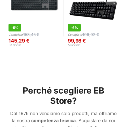
-
5%
-
6%
153,45
€
106,02
€
Consigliato:
Consigliato:
145,29
€
99,98
€
IVA inclusa
IVA inclusa
Perché scegliere EB
Store?
Dal 1976 non vendiamo solo prodotti, ma offriamo
la nostra
competenza tecnica
. Acquistare da noi