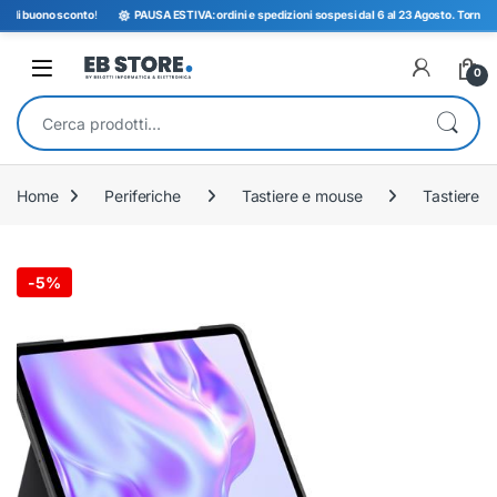
i buono sconto
!
PAUSA ESTIVA: ordini e spedizioni sospesi dal 6 al 23 Agosto. Torniamo ope
Open
0
Cerca:
Home
Periferiche
Tastiere e mouse
Tastiere
-
5%