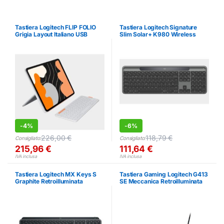
Tastiera Logitech FLIP FOLIO
Tastiera Logitech Signature
Grigia Layout Italiano USB
Slim Solar+ K980 Wireless
Italiana
-
4%
-
6%
226,00
€
118,79
€
Consigliato:
Consigliato:
215,96
€
111,64
€
IVA inclusa
IVA inclusa
Tastiera Logitech MX Keys S
Tastiera Gaming Logitech G413
Graphite Retroilluminata
SE Meccanica Retroilluminata
Bluetooth Italiana
Italiana