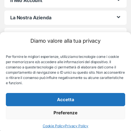
Il Mio Account
La Nostra Azienda
Termini e Condizioni
Diamo valore alla tua privacy
Per fornire le migliori esperienze, utilizziamo tecnologie come i cookie
per memorizzare e/o accedere alle informazioni del dispositivo. Il
consenso a queste tecnologie ci permetterà di elaborare dati come il
comportamento di navigazione o ID unici su questo sito. Non acconsentire
o ritirare il consenso può influire negativamente su alcune caratteristiche
e funzioni.
Serve aiuto con l'ordine?
Consulenza e supporto:
Accetta
035-19831192
Preferenze
© EB Store By Belotti Informatica & Elettronica
Via S. Pellico 2B, Villongo (BG) - P.IVA: 04653840167
Cookie Policy
Privacy Policy
REA BG 479015 - All rights reserved