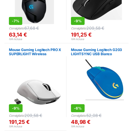
-
7%
-
9%
67,68
€
209,58
€
Consigliato:
Consigliato:
63,14
€
191,25
€
IVA inclusa
IVA inclusa
Mouse Gaming Logitech PRO X
Mouse Gaming Logitech G203
SUPERLIGHT Wireless
LIGHTSYNC USB Bianco
Bluetooth Nero
-
9%
-
6%
209,58
€
52,08
€
Consigliato:
Consigliato:
191,25
€
48,98
€
IVA inclusa
IVA inclusa