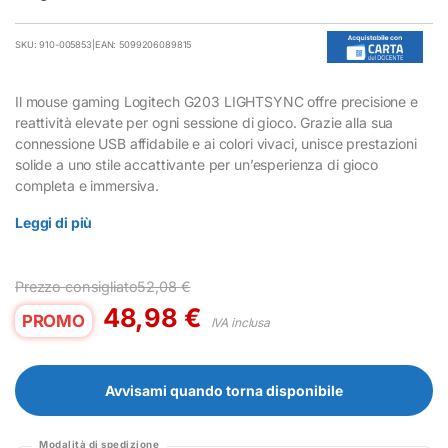
SKU: 910-005853
|
EAN: 5099206089815
Il mouse gaming Logitech G203 LIGHTSYNC offre precisione e
reattività elevate per ogni sessione di gioco. Grazie alla sua
connessione USB affidabile e ai colori vivaci, unisce prestazioni
solide a uno stile accattivante per un’esperienza di gioco
completa e immersiva.
Leggi di più
Prezzo consigliato
52,08
€
48,98
€
PROMO
IVA inclusa
Avvisami quando torna disponibile
Modalità di spedizione