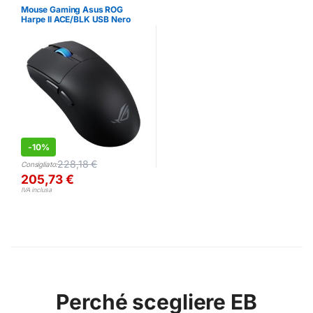
Mouse Gaming Asus ROG
Harpe II ACE/BLK USB Nero
-
10%
228,18
€
Consigliato:
205,73
€
IVA inclusa
Perché scegliere EB