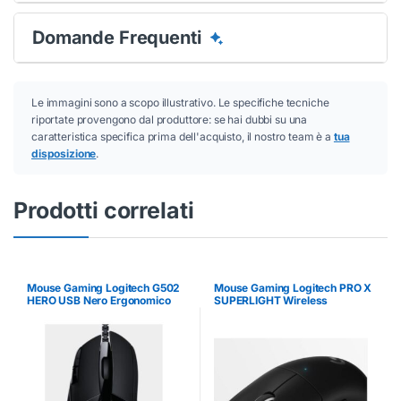
Domande Frequenti
Le immagini sono a scopo illustrativo. Le specifiche tecniche
riportate provengono dal produttore: se hai dubbi su una
caratteristica specifica prima dell'acquisto, il nostro team è a
tua
disposizione
.
Prodotti correlati
Conferma
Conferma
Mouse Gaming Logitech G502
Mouse Gaming Logitech PRO X
HERO USB Nero Ergonomico
SUPERLIGHT Wireless
Bluetooth Nero