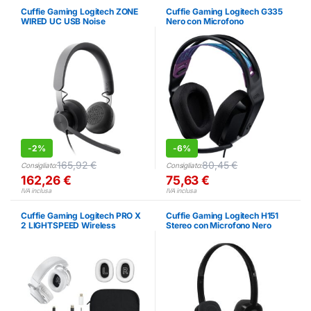
Cuffie Gaming Logitech ZONE
Cuffie Gaming Logitech G335
WIRED UC USB Noise
Nero con Microfono
Canceling Nero
-
2%
-
6%
165,92
€
80,45
€
Consigliato:
Consigliato:
162,26
€
75,63
€
IVA inclusa
IVA inclusa
Cuffie Gaming Logitech PRO X
Cuffie Gaming Logitech H151
2 LIGHTSPEED Wireless
Stereo con Microfono Nero
Bianche