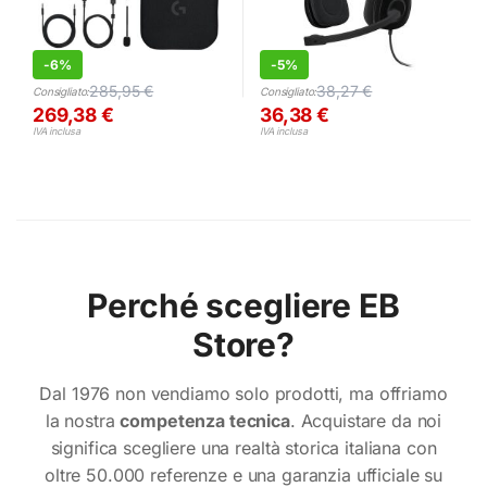
-
6%
-
5%
285,95
€
38,27
€
Consigliato:
Consigliato:
269,38
€
36,38
€
IVA inclusa
IVA inclusa
Perché scegliere EB
Store?
Dal 1976 non vendiamo solo prodotti, ma offriamo
la nostra
competenza tecnica
. Acquistare da noi
significa scegliere una realtà storica italiana con
oltre 50.000 referenze e una garanzia ufficiale su