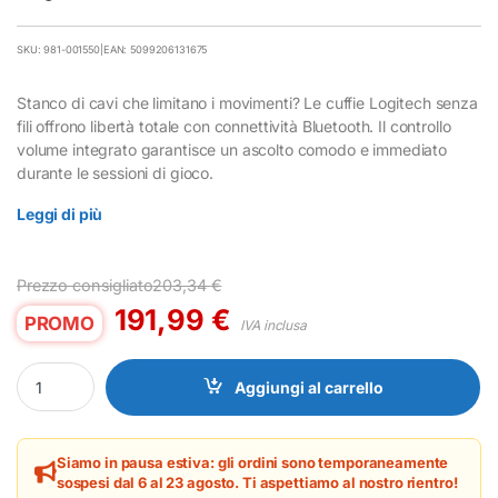
SKU: 981-001550
|
EAN: 5099206131675
Stanco di cavi che limitano i movimenti? Le cuffie Logitech senza
fili offrono libertà totale con connettività Bluetooth. Il controllo
volume integrato garantisce un ascolto comodo e immediato
durante le sessioni di gioco.
Leggi di più
Prezzo consigliato
203,34
€
191,99
€
PROMO
IVA inclusa
Cuffie Gaming Logitech Wireless Bluetooth Bianche per Gioco qu
Aggiungi al carrello
Siamo in pausa estiva: gli ordini sono temporaneamente
sospesi dal 6 al 23 agosto. Ti aspettiamo al nostro rientro!