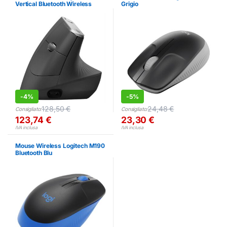
Vertical Bluetooth Wireless
Grigio
Ergonomico Nero
-
4%
-
5%
128,50
€
24,48
€
Consigliato:
Consigliato:
123,74
€
23,30
€
IVA inclusa
IVA inclusa
Mouse Wireless Logitech M190
Bluetooth Blu