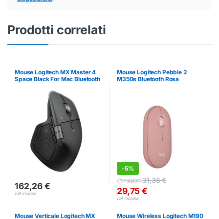
Prodotti correlati
Mouse Logitech MX Master 4
Mouse Logitech Pebble 2
Space Black For Mac Bluetooth
M350s Bluetooth Rosa
Argento
-
5%
31,38
€
Consigliato:
162,26
€
29,75
€
IVA inclusa
IVA inclusa
Mouse Verticale Logitech MX
Mouse Wireless Logitech M190