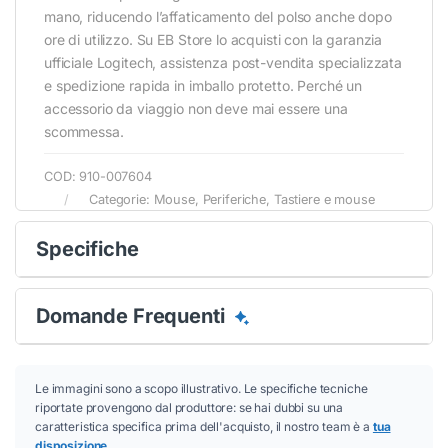
mano, riducendo l’affaticamento del polso anche dopo
ore di utilizzo. Su EB Store lo acquisti con la garanzia
ufficiale Logitech, assistenza post-vendita specializzata
e spedizione rapida in imballo protetto. Perché un
accessorio da viaggio non deve mai essere una
scommessa.
COD:
910-007604
Categorie:
Mouse
,
Periferiche
,
Tastiere e mouse
Conferma
Conferma
Specifiche
Domande Frequenti
Le immagini sono a scopo illustrativo. Le specifiche tecniche
riportate provengono dal produttore: se hai dubbi su una
caratteristica specifica prima dell'acquisto, il nostro team è a
tua
disposizione
.