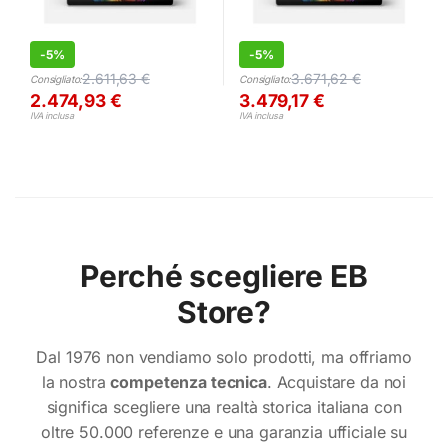
-
5%
-
5%
2.611,63
€
3.671,62
€
Consigliato:
Consigliato:
2.474,93
€
3.479,17
€
IVA inclusa
IVA inclusa
Perché scegliere EB
Store?
Dal 1976 non vendiamo solo prodotti, ma offriamo
la nostra
competenza tecnica
. Acquistare da noi
significa scegliere una realtà storica italiana con
oltre 50.000 referenze e una garanzia ufficiale su