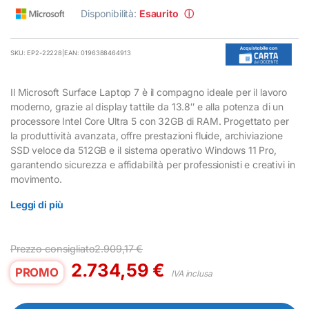
Disponibilità:
Esaurito
ⓘ
SKU: EP2-22228
|
EAN: 0196388464913
Il Microsoft Surface Laptop 7 è il compagno ideale per il lavoro
moderno, grazie al display tattile da 13.8″ e alla potenza di un
processore Intel Core Ultra 5 con 32GB di RAM. Progettato per
la produttività avanzata, offre prestazioni fluide, archiviazione
SSD veloce da 512GB e il sistema operativo Windows 11 Pro,
garantendo sicurezza e affidabilità per professionisti e creativi in
movimento.
Leggi di più
Prezzo consigliato
2.909,17
€
2.734,59
€
PROMO
IVA inclusa