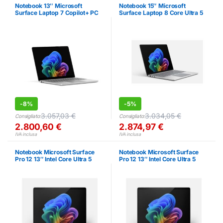
Notebook 13″ Microsoft
Notebook 15″ Microsoft
Surface Laptop 7 Copilot+ PC
Surface Laptop 8 Core Ultra 5
Intel Core Ultra 5 24GB 1TB
16GB 512GB Touch
-
8%
-
5%
3.057,03
€
3.034,05
€
Consigliato:
Consigliato:
2.800,60
€
2.874,97
€
IVA inclusa
IVA inclusa
Notebook Microsoft Surface
Notebook Microsoft Surface
Pro 12 13″ Intel Core Ultra 5
Pro 12 13″ Intel Core Ultra 5
16GB 256GB
32GB 512GB